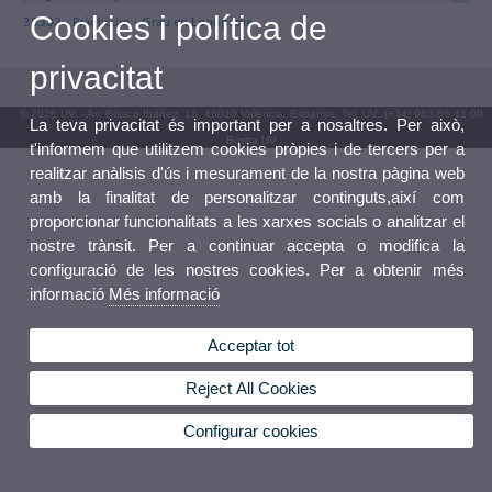
Cookies i política de
35302 - Pràcticum - Grau en Logopèdia
privacitat
© 2026 UV. - Av. Blasco Ibáñez, 13. 46010 València. Espanya. Tel. UV: (+34) 963 86 41 00
La teva privacitat és important per a nosaltres. Per això,
Bústia UV
t'informem que utilitzem cookies pròpies i de tercers per a
realitzar anàlisis d'ús i mesurament de la nostra pàgina web
amb la finalitat de personalitzar continguts,així com
proporcionar funcionalitats a les xarxes socials o analitzar el
nostre trànsit. Per a continuar accepta o modifica la
configuració de les nostres cookies. Per a obtenir més
informació
Més informació
Acceptar tot
Reject All Cookies
Configurar cookies