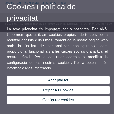
34060 - Quimica General - Grau en Farmàcia
Cookies i política de
privacitat
© 2026 UV. - Av. Blasco Ibáñez, 13. 46010 València. Espanya. Tel. UV: (+34) 963 86 41 00
La teva privacitat és important per a nosaltres. Per això,
Bústia UV
t'informem que utilitzem cookies pròpies i de tercers per a
realitzar anàlisis d'ús i mesurament de la nostra pàgina web
amb la finalitat de personalitzar continguts,així com
proporcionar funcionalitats a les xarxes socials o analitzar el
nostre trànsit. Per a continuar accepta o modifica la
configuració de les nostres cookies. Per a obtenir més
informació
Més informació
Acceptar tot
Reject All Cookies
Configurar cookies