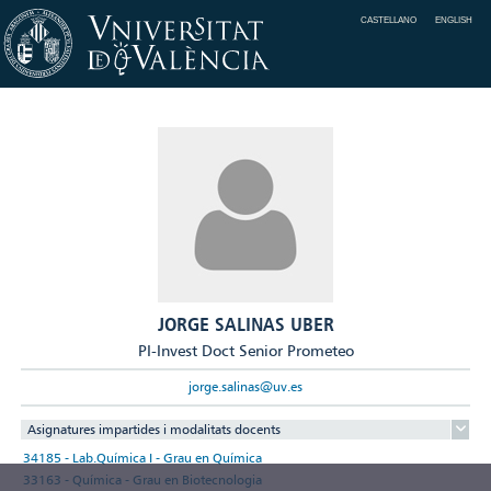
CASTELLANO
ENGLISH
JORGE SALINAS UBER
PI-Invest Doct Senior Prometeo
jorge.salinas@uv.es
Asignatures impartides i modalitats docents
34185 - Lab.Química I - Grau en Química
33163 - Química - Grau en Biotecnologia