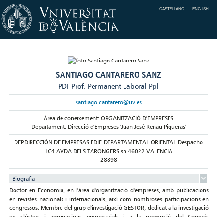
CASTELLANO
ENGLISH
SANTIAGO CANTARERO SANZ
PDI-Prof. Permanent Laboral Ppl
santiago.cantarero@uv.es
Àrea de coneixement: ORGANITZACIÓ D'EMPRESES
Departament: Direcció d'Empreses 'Juan José Renau Piqueras'
DEP.DIRECCIÓN DE EMPRESAS EDIF. DEPARTAMENTAL ORIENTAL Despacho
1C4 AVDA DELS TARONGERS sn 46022 VALENCIA
28898
Biografia
Doctor en Economia, en l'àrea d'organització d'empreses, amb publicacions
en revistes nacionals i internacionals, així com nombroses participacions en
congressos. Membre del grup d'investigació GESTOR, dedicat a la investigació
en clústers i agrupacions empresarials i a la promoció del Congrés