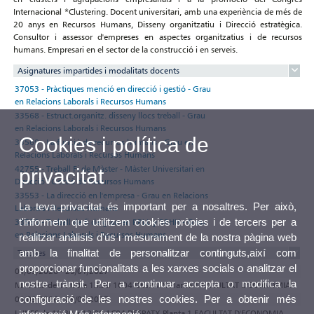
Internacional *Clustering. Docent universitari, amb una experiència de més de
20 anys en Recursos Humans, Disseny organitzatiu i Direcció estratègica.
Consultor i assessor d'empreses en aspectes organitzatius i de recursos
humans. Empresari en el sector de la construcció i en serveis.
Asignatures impartides i modalitats docents
37053 - Pràctiques menció en direcció i gestió - Grau
en Relacions Laborals i Recursos Humans
33568 - Estruct.organitz. disseny llocs treball - Grau
en Relacions Laborals i Recursos Humans
Cookies i política de
33569 - La funció de recursos humans - Grau en
Relacions Laborals i Recursos Humans
42755 - Treball Fi de Màster - Màster Universitari en
privacitat
Direcció i Gestió de Recursos Humans
33553 - La direcció en l'empresa - Grau en Relacions
La teva privacitat és important per a nosaltres. Per això,
Laborals i Recursos Humans
t'informem que utilitzem cookies pròpies i de tercers per a
33580 - Treball de fi de grau en RRLL y RRHH - Grau
en Relacions Laborals i Recursos Humans
realitzar anàlisis d'ús i mesurament de la nostra pàgina web
amb la finalitat de personalitzar continguts,així com
Tutories
proporcionar funcionalitats a les xarxes socials o analitzar el
01/09/2026 - 29/01/2027
nostre trànsit. Per a continuar accepta o modifica la
MARTES de 12:00 a 13:30 1C04 DESPATX Planta 1 FACULTAT D'ECONOMIA
configuració de les nostres cookies. Per a obtenir més
01/09/2026 - 29/01/2027
LUNES de 10:30 a 12:00 1C04 DESPATX Planta 1 FACULTAT D'ECONOMIA