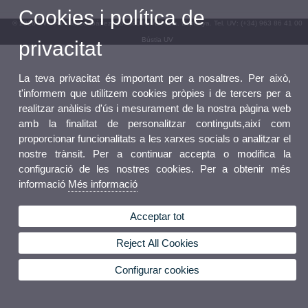
Cookies i política de
© 2026 UV. - Av. Blasco Ibáñez, 13. 46010 València. Espanya. Tel. UV: (+34) 963 86 41 00
Bústia UV
privacitat
La teva privacitat és important per a nosaltres. Per això,
t'informem que utilitzem cookies pròpies i de tercers per a
realitzar anàlisis d'ús i mesurament de la nostra pàgina web
amb la finalitat de personalitzar continguts,així com
proporcionar funcionalitats a les xarxes socials o analitzar el
nostre trànsit. Per a continuar accepta o modifica la
configuració de les nostres cookies. Per a obtenir més
informació
Més informació
Acceptar tot
Reject All Cookies
Configurar cookies