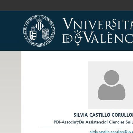
SILVIA CASTILLO CORULLO
PDI-Associat/Da Assistencial Ciencies Sal
silvia.castillo-corullon@uv.