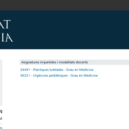
Asignatures impartides i modalitats docents
34491 - Pràctiques tutelades - Grau en Medicina
36321 - Urgències pediàtriques - Grau en Medicina
N
ut
es