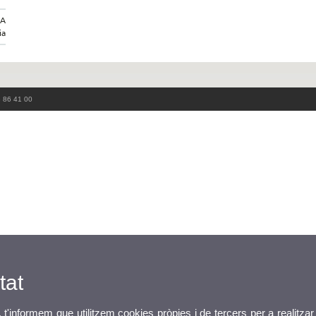
IA
ia
3 86 41 00
tat
, t'informem que utilitzem cookies pròpies i de tercers per a realitzar