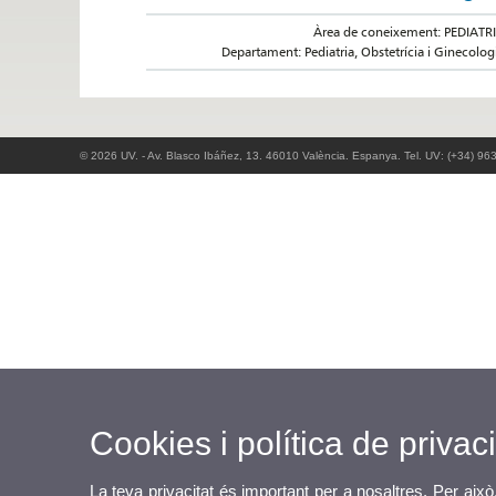
Àrea de coneixement: PEDIATR
Departament: Pediatria, Obstetrícia i Ginecolog
© 2026 UV. - Av. Blasco Ibáñez, 13. 46010 València. Espanya. Tel. UV: (+34) 96
Cookies i política de privaci
La teva privacitat és important per a nosaltres. Per això