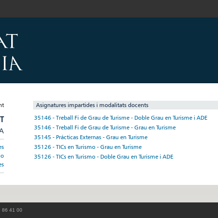
Asignatures impartides i modalitats docents
T
35146 - Treball Fi de Grau de Turisme - Doble Grau en Turisme i ADE
35146 - Treball Fi de Grau de Turisme - Grau en Turisme
/A
35145 - Prácticas Externas - Grau en Turisme
35126 - TICs en Turismo - Grau en Turisme
es
jo
35126 - TICs en Turismo - Doble Grau en Turisme i ADE
es
3 86 41 00