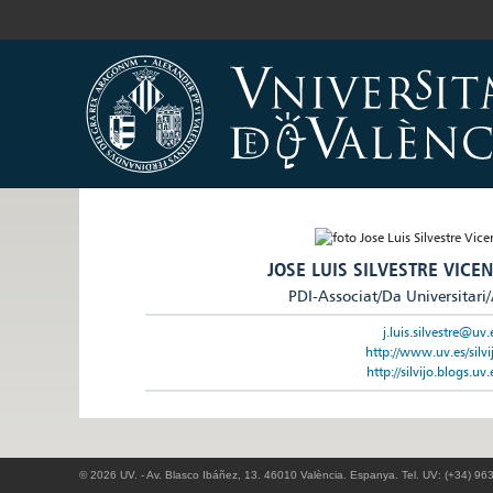
JOSE LUIS SILVESTRE VICEN
PDI-Associat/Da Universitari
j.luis.silvestre@uv.
http://www.uv.es/silvi
http://silvijo.blogs.uv.
© 2026 UV. - Av. Blasco Ibáñez, 13. 46010 València. Espanya. Tel. UV: (+34) 96