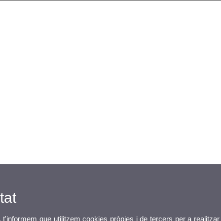
tat
, t'informem que utilitzem cookies pròpies i de tercers per a realitzar