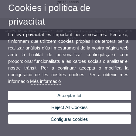
(9635) 44445
Cookies i política de
privacitat
© 2026 UV. - Av. Blasco Ibáñez, 13. 46010 València. Espanya. Tel. UV: (+34) 963 86 41 00
La teva privacitat és important per a nosaltres. Per això,
Bústia UV
t'informem que utilitzem cookies pròpies i de tercers per a
realitzar anàlisis d'ús i mesurament de la nostra pàgina web
amb la finalitat de personalitzar continguts,així com
proporcionar funcionalitats a les xarxes socials o analitzar el
nostre trànsit. Per a continuar accepta o modifica la
configuració de les nostres cookies. Per a obtenir més
informació
Més informació
Acceptar tot
Reject All Cookies
Configurar cookies