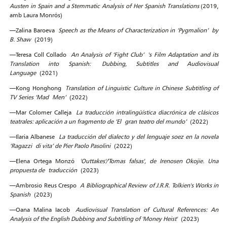
Austen in Spain and a Stemmatic Analysis of Her Spanish Translations
(2019,
amb Laura Monrós)
—Zalina Baroeva
Speech as the Means of Characterization in ‘Pygmalion’ by
B. Shaw
(2019)
—Teresa Coll Collado
An Analysis of ‘Fight Club’ 's Film Adaptation and its
Translation into Spanish: Dubbing, Subtitles and Audiovisual
Language
(2021)
—Kong Honghong
Translation of Linguistic Culture in Chinese Subtitling of
TV Series ‘Mad Men’
(2022)
—Mar Colomer Calleja
La traducción intralingüística diacrónica de clásicos
teatrales: aplicación a un fragmento de ‘El gran teatro del mundo’
(2022)
—Ilaria Albanese
La traducción del dialecto y del lenguaje soez en la novela
‘Ragazzi di vita’ de Pier Paolo Pasolini
(2022)
—Elena Ortega Monzó
'Outtakes'/'Tomas falsas', de Irenosen Okojie. Una
propuesta de traducción
(2023)
—Ambrosio Reus Crespo
A Bibliographical Review of J.R.R. Tolkien's Works in
Spanish
(2023)
—Oana Malina Iacob
Audiovisual Translation of Cultural References: An
Analysis of the English Dubbing and Subtitling of 'Money Heist'
(2023)