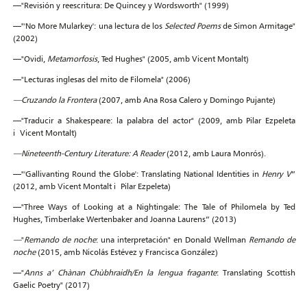
—"Revisión y reescritura: De Quincey y Wordsworth" (1999)
—"'No More Mularkey': una lectura de los
Selected Poems
de Simon Armitage"
(2002)
—"Ovidi,
Metamorfosis
, Ted Hughes" (2005, amb Vicent Montalt)
—"Lecturas inglesas del mito de Filomela" (2006)
—
Cruzando la Frontera
(2007, amb Ana Rosa Calero y Domingo Pujante)
—"Traducir a Shakespeare: la palabra del actor" (2009, amb Pilar Ezpeleta
i Vicent Montalt)
—
Nineteenth-Century Literature: A Reader
(2012, amb Laura Monrós).
—"'Gallivanting Round the Globe': Translating National Identities in
Henry V
”
(2012, amb Vicent Montalt i Pilar Ezpeleta)
—"Three Ways of Looking at a Nightingale: The Tale of Philomela by Ted
Hughes, Timberlake Wertenbaker and Joanna Laurens” (2013)
—
"
Remando de noche
: una interpretación" en Donald Wellman
Remando de
noche
(2015, amb Nicolás Estévez y Francisca González)
—"
Anns a’ Chànan Chùbhraidh/En la lengua fragante
: Translating Scottish
Gaelic Poetry" (2017)