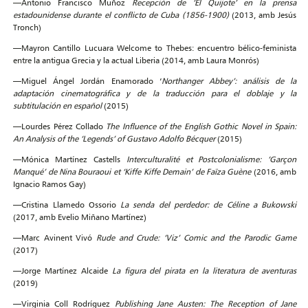
—Antonio Francisco Muñoz
Recepción de ‘El Quijote’ en la prensa
estadounidense durante el conflicto de Cuba (1856-1900)
(2013, amb Jesús
Tronch)
—Mayron Cantillo Lucuara Welcome to Thebes: encuentro bélico-feminista
entre la antigua Grecia y la actual Liberia (2014, amb Laura Monrós)
—Miguel Ángel Jordán Enamorado ‘
Northanger Abbey’: análisis de la
adaptación cinematográfica y de la traducción para el doblaje y la
subtitulación en español
(2015)
—Lourdes Pérez Collado
The Influence of the English Gothic Novel in Spain:
An Analysis of the ‘Legends’ of Gustavo Adolfo Bécquer
(2015)
—Mónica Martínez Castells
Interculturalité et Postcolonialisme: ‘Garçon
Manqué’ de Nina Bouraoui et ‘Kiffe Kiffe Demain’ de Faïza Guène
(2016, amb
Ignacio Ramos Gay)
—Cristina Llamedo Ossorio
La senda del perdedor: de Céline a Bukowski
(2017, amb Evelio Miñano Martínez)
—Marc Avinent Vivó
Rude and Crude: ‘Viz’ Comic and the Parodic Game
(2017)
—Jorge Martínez Alcaide
La figura del pirata en la literatura de aventuras
(2019)
—Virginia Coll Rodríguez
Publishing Jane Austen: The Reception of Jane