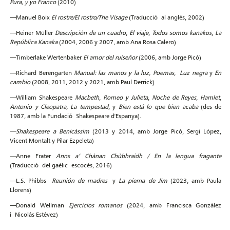
Pura, y yo Franco
(2010)
—Manuel Boix
El rostre/El rostro/The Visage
(Traducció al anglés, 2002)
—Heiner Müller
Descripción de un cuadro
,
El viaje
,
Todos somos kanakos
,
La
República Kanaka
(2004, 2006 y 2007, amb Ana Rosa Calero)
—Timberlake Wertenbaker
El amor del ruiseñor
(2006, amb Jorge Picó)
—Richard Berengarten
Manual: las manos y la luz
,
Poemas
,
Luz negra
y
En
cambio
(2008, 2011, 2012 y 2021, amb Paul Derrick)
—William Shakespeare
Macbeth
,
Romeo y Julieta
,
Noche de Reyes
,
Hamlet
,
Antonio y Cleopatra
,
La tempestad
, y
Bien está lo que bien acaba
(des de
1987, amb la Fundació Shakespeare d'Espanya).
—
Shakespeare a Benicàssim
(2013 y 2014, amb Jorge Picó, Sergi López,
Vicent Montalt y Pilar Ezpeleta)
—
Anne Frater
Anns a’ Chànan Chùbhraidh / En la lengua fragante
(Traducció del gaèlic escocès, 2016)
—
L.S. Phibbs
Reunión de madres
y
La pierna de Jim
(2023, amb Paula
Llorens)
—Donald Wellman
Ejercicios romanos
(2024, amb Francisca González
i Nicolás Estévez)