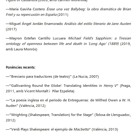
—María Gaviña Costero
Érase una vez Ballybeg: la obra dramática de Brian
Friel y su repercusión en España
(2011)
—Miguel Ángel Jordán Enamorado
Análisis del estilo literario de Jane Austen
(2017)
—Mayron Estefan Cantillo Lucuara
Michael Field's Sapphism: a Tiresian
ontology of openness between life and death in ‘Long Ago’ (1889)
(2019,
amb Laura Monrós)
Ponències recents:
—“Breviario para traductores (de teatro)” (La Nucia, 2007)
—"'Gallivanting Round the Globe': Translating Identities in
Henry V
” (Praga,
2011, amb Vicent Montalt i Pilar Ezpeleta)
—“La poesía inglesa en el período de Entreguerras: de Wilfred Owen a W. H.
Auden” (València, 2012)
—“Wrighting (Shakespeare, Translation) for the Stage” (Tolosa de Llenguadoc,
2012)
—“Verdi Plays Shakespeare: el ejemplo de
Macbetto
” (València, 2013)