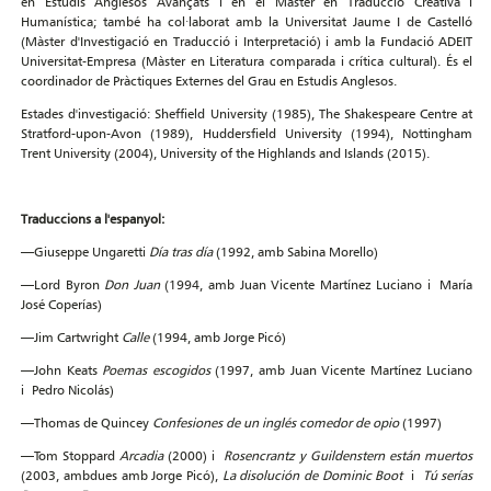
en Estudis Anglesos Avançats i en el Màster en Traducció Creativa i
Humanística; també ha col·laborat amb la Universitat Jaume I de Castelló
(Màster d'Investigació en Traducció i Interpretació) i amb la Fundació ADEIT
Universitat-Empresa (Màster en Literatura comparada i crítica cultural). És el
coordinador de Pràctiques Externes del Grau en Estudis Anglesos.
Estades d'investigació: Sheffield University (1985), The Shakespeare Centre at
Stratford-upon-Avon (1989), Huddersfield University (1994), Nottingham
Trent University (2004), University of the Highlands and Islands (2015).
Traduccions a l'espanyol:
—Giuseppe Ungaretti
Día tras día
(1992, amb Sabina Morello)
—Lord Byron
Don Juan
(1994, amb Juan Vicente Martínez Luciano i María
José Coperías)
—Jim Cartwright
Calle
(1994, amb Jorge Picó)
—John Keats
Poemas escogidos
(1997, amb Juan Vicente Martínez Luciano
i Pedro Nicolás)
—Thomas de Quincey
Confesiones de un inglés comedor de opio
(1997)
—Tom Stoppard
Arcadia
(2000) i
Rosencrantz y Guildenstern están muertos
(2003, ambdues amb Jorge Picó),
La disolución de Dominic Boot
i
Tú serías