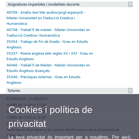
Asignatures impartides i modalitats docents
40709 - Anàlisi text liter audiov(angl-espanyol) -
Màster Universitari en Traducció Creativa i
Humanística
40708 - Treball fi de màster - Màster Universitari en
Traducció Creativa i Humanística
35354 - Trabajo de Fin de Grado - Grau en Estudis
Anglesos
35337 - Poesia anglesa dels segles XX i XXI - Grau en
Estudis Anglesos
46466 - Treball fi de Màster - Màster Universitari en
Estudis Anglesos Avançats
35346 - Pràctiques externes - Grau en Estudis
Anglesos
Tutories
01/09/2026 - 31/08/2027
LUNES de 16:00 a 17:00
Cookies i política de
01/09/2026 - 31/08/2027
LUNES de 10:00 a 12:00
privacitat
Observacions
Participa en el programa de tutories electròniques de la Universitat de
València
La teva privacitat és important per a nosaltres. Per això,