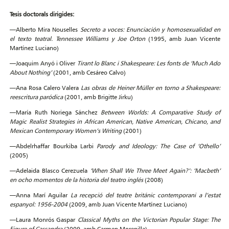
Tesis doctorals dirigides:
—Alberto Mira Nouselles
Secreto a voces: Enunciación y homosexualidad en
el texto teatral. Tennessee Williams y Joe Orton
(1995, amb Juan Vicente
Martínez Luciano)
—Joaquim Anyó i Oliver
Tirant lo Blanc i Shakespeare: Les fonts de ‘Much Ado
About Nothing’
(2001, amb Cesáreo Calvo)
—Ana Rosa Calero Valera
Las obras de Heiner Müller en torno a Shakespeare:
reescritura paródica
(2001, amb Brigitte Jirku)
—María Ruth Noriega Sánchez
Between Worlds: A Comparative Study of
Magic Realist Strategies in African American, Native American, Chicano, and
Mexican Contemporary Women’s Writing
(2001)
—Abdelrhaffar Bourkiba Larbi
Parody and Ideology: The Case of ‘Othello’
(2005)
—Adelaida Blasco Cerezuela
‘When Shall We Three Meet Again?’: ‘Macbeth’
en ocho momentos de la historia del teatro inglés
(2008)
—Anna Marí Aguilar
La recepció del teatre británic contemporani a l’estat
espanyol: 1956-2004
(2009, amb Juan Vicente Martínez Luciano)
—Laura Monrós Gaspar
Classical Myths on the Victorian Popular Stage: The
Figure of Cassandra
(2009, amb Carmen Morenilla)