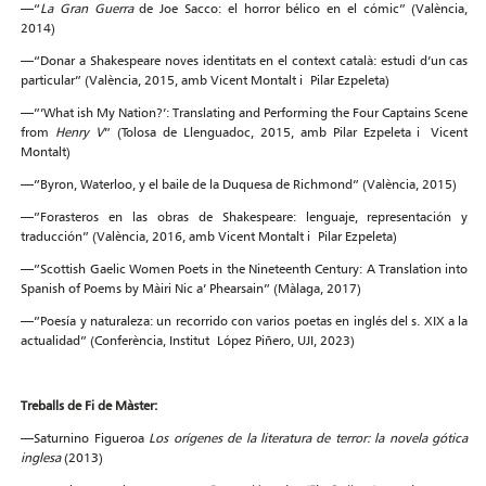
—“
La Gran Guerra
de Joe Sacco: el horror bélico en el cómic” (València,
2014)
—“Donar a Shakespeare noves identitats en el context català: estudi d’un cas
particular” (València, 2015, amb Vicent Montalt i Pilar Ezpeleta)
—”’What ish My Nation?’: Translating and Performing the Four Captains Scene
from
Henry V
” (Tolosa de Llenguadoc, 2015, amb Pilar Ezpeleta i Vicent
Montalt)
—”Byron, Waterloo, y el baile de la Duquesa de Richmond” (València, 2015)
—”Forasteros en las obras de Shakespeare: lenguaje, representación y
traducción” (València, 2016, amb Vicent Montalt i Pilar Ezpeleta)
—”Scottish Gaelic Women Poets in the Nineteenth Century: A Translation into
Spanish of Poems by Màiri Nic a’ Phearsain” (Màlaga, 2017)
—”Poesía y naturaleza: un recorrido con varios poetas en inglés del s. XIX a la
actualidad” (Conferència, Institut López Piñero, UJI, 2023)
Treballs de Fi de Màster:
—Saturnino Figueroa
Los orígenes de la literatura de terror: la novela gótica
inglesa
(2013)