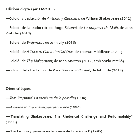
Edicions digitals (en EMOTHE):
—Edició y traducció de
Antonio y Cleopatra,
de William Shakespeare (2012)
—Edició de la traducció de Jorge Salavert de
La duquesa de Malfi,
de John
Webster (2014)
—Edició de
Endymion
, de John Lily (2016)
—Edició de
A Trick to Catch the Old One
, de Thomas Middleton (2017)
—Edició de
The Malcontent
, de John Marston (2017, amb Sonia Perelló)
—Edició de la traducció de Rosa Díaz de
Endimión
, de John Lily (2018)
Obres crítiques:
—
Tom Stoppard: La escritura de la parodia
(1994)
—
A Guide to the Shakespearean Scene
(1994)
—"Translating Shakespeare: The Rhetorical Challenge and Performability”
(1995)
—"Traducción y parodia en la poesía de Ezra Pound" (1995)