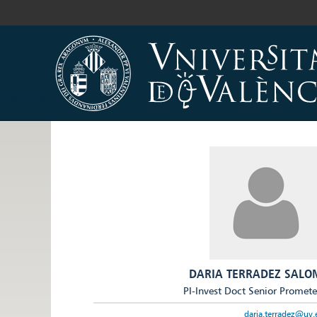
DARIA TERRADEZ SALO
PI-Invest Doct Senior Promet
daria.terradez@uv.