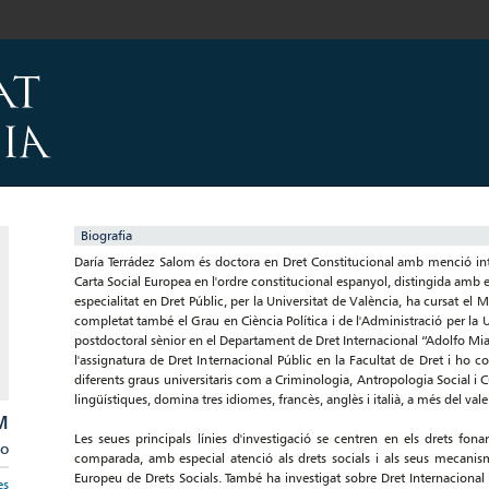
Biografia
Daría Terrádez Salom és doctora en Dret Constitucional amb menció inter
Carta Social Europea en l'ordre constitucional espanyol, distingida amb el
especialitat en Dret Públic, per la Universitat de València, ha cursat el M
completat també el Grau en Ciència Política i de l'Administració per la 
postdoctoral sènior en el Departament de Dret Internacional “Adolfo Miaj
l'assignatura de Dret Internacional Públic en la Facultat de Dret i ho
diferents graus universitaris com a Criminologia, Antropologia Social i C
lingüístiques, domina tres idiomes, francès, anglès i italià, a més del vale
M
Les seues principals línies d'investigació se centren en els drets fon
eo
comparada, amb especial atenció als drets socials i als seus mecanism
Europeu de Drets Socials. També ha investigat sobre Dret Internacional
es