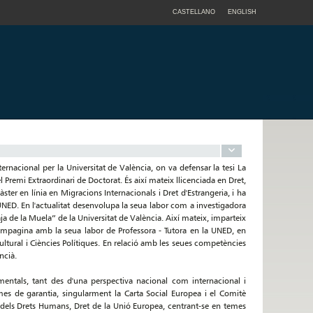
CASTELLANO
ENGLISH
nacional per la Universitat de València, on va defensar la tesi La
 Premi Extraordinari de Doctorat. És així mateix llicenciada en Dret,
àster en línia en Migracions Internacionals i Dret d'Estrangeria, i ha
UNED. En l'actualitat desenvolupa la seua labor com a investigadora
a de la Muela” de la Universitat de València. Així mateix, imparteix
 compagina amb la seua labor de Professora - Tutora en la UNED, en
ultural i Ciències Polítiques. En relació amb les seues competències
ncià.
amentals, tant des d'una perspectiva nacional com internacional i
es de garantia, singularment la Carta Social Europea i el Comitè
 dels Drets Humans, Dret de la Unió Europea, centrant-se en temes