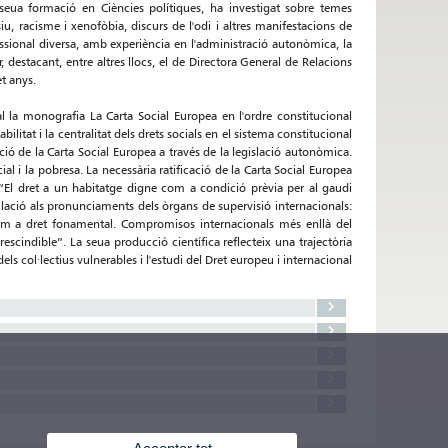
seua formació en Ciències polítiques, ha investigat sobre temes
siu, racisme i xenofòbia, discurs de l'odi i altres manifestacions de
ssional diversa, amb experiència en l'administració autonòmica, la
tor, destacant, entre altres llocs, el de Directora General de Relacions
set anys.
l la monografia La Carta Social Europea en l'ordre constitucional
ilitat i la centralitat dels drets socials en el sistema constitucional
ió de la Carta Social Europea a través de la legislació autonòmica.
al i la pobresa. La necessària ratificació de la Carta Social Europea
 “El dret a un habitatge digne com a condició prèvia per al gaudi
culació als pronunciaments dels òrgans de supervisió internacionals:
om a dret fonamental. Compromisos internacionals més enllà del
escindible”. La seua producció científica reflecteix una trajectòria
s col·lectius vulnerables i l'estudi del Dret europeu i internacional