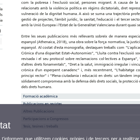
com la pobresa i l'exclusió social, persones migrant. A causa de la 
relacionats amb la violència política en règims dictatorials, dret repres
la
vulneració de la dignitat humana. A això se suma una trajectòria profe
ls
gestió de projectes, l'àmbit jurídic, la sanitat, l'educació i el tercer sec
ia
amb la Unió Europea i l'Estat de la Generalitat Valenciana durant quasi 
Entre les seues publicacions més rellevants sobreïx de manera especia
espanyol (Athenaica, 2018), una obra sobre la força normativa, la justiciab
espanyol. Al costat d'esta monografia, destaquen treballs com “L'aplicac
Crònica d'una disparitat Estat–Autonomies”, “Lluita contra l'exclusió soci
revisada i el seu protocol sobre reclamacions col·lectives a Espanya”,
d'altres drets fonamentals”, “Dret a la salut, immigració irregular i vin
crònica d'un esperpent canadenc” i, més recentment, “L'habitatge c
principi rector” i “Plena ciutadania i educació en drets: un tàndem impr
sòlidament compromesa amb la defensa dels drets socials, la protecció del
dels drets humans.
Formació acadèmica
Publicacions en revistes
Altres Publicacions
Participacions a Congressos
tat
Tesis, tesines i treballs
, t'informem que utilitzem cookies pròpies i de tercers per a realitzar