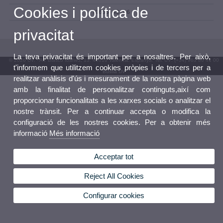
Cookies i política de
(9635) 43106
privacitat
La teva privacitat és important per a nosaltres. Per això,
© 2026 UV. - Av. Blasco Ibáñez, 13. 46010 València. Espanya. Tel. UV: (+34) 963 86 41 00
t'informem que utilitzem cookies pròpies i de tercers per a
Bústia UV
realitzar anàlisis d'ús i mesurament de la nostra pàgina web
amb la finalitat de personalitzar continguts,així com
proporcionar funcionalitats a les xarxes socials o analitzar el
nostre trànsit. Per a continuar accepta o modifica la
configuració de les nostres cookies. Per a obtenir més
informació
Més informació
Acceptar tot
Reject All Cookies
Configurar cookies