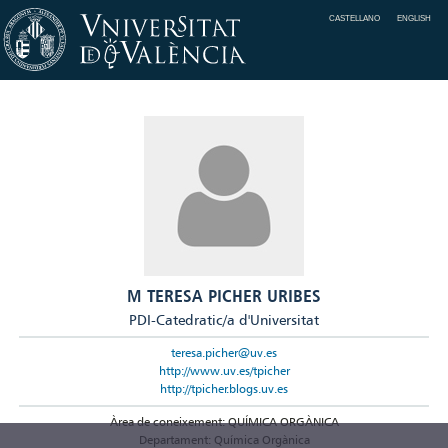
CASTELLANO
ENGLISH
M TERESA PICHER URIBES
PDI-Catedratic/a d'Universitat
teresa.picher@uv.es
http://www.uv.es/tpicher
http://tpicher.blogs.uv.es
Àrea de coneixement: QUÍMICA ORGÀNICA
Departament: Química Orgànica