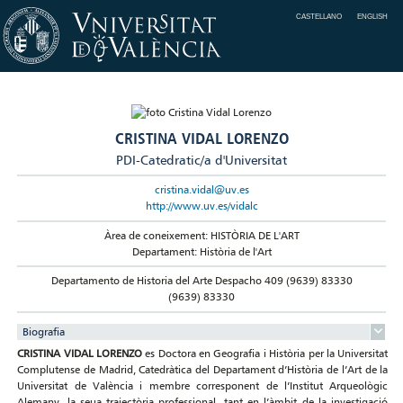
CASTELLANO
ENGLISH
CRISTINA VIDAL LORENZO
PDI-Catedratic/a d'Universitat
cristina.vidal@uv.es
http://www.uv.es/vidalc
Àrea de coneixement: HISTÒRIA DE L'ART
Departament: Història de l'Art
Departamento de Historia del Arte Despacho 409 (9639) 83330
(9639) 83330
Biografia
CRISTINA VIDAL LORENZO
es Doctora en Geografia i Història per la Universitat
Complutense de Madrid, Catedràtica del Departament d’Història de l’Art de la
Universitat de València i membre corresponent de l’Institut Arqueològic
Alemany, la seua trajectòria professional, tant en l’àmbit de la investigació