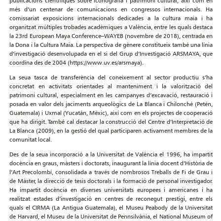
publicacions científiques sobre iconografia i patrimoni cultural, així com en
més d’un centenar de comunicacions en congressos internacionals. Ha
comissariat exposicions internacionals dedicades a la cultura maia i ha
organitzat múltiples trobades acadèmiques a València, entre les quals destaca
la 23rd European Maya Conference–WAYEB (novembre de 2018), centrada en
la Dona i la Cultura Maia. La perspectiva de gènere constitueix també una línia
d’investigació desenvolupada en el si del Grup d’Investigació ARSMAYA, que
coordina des de 2004 (https://www.uv.es/arsmaya).
La seua tasca de transferència del coneixement al sector productiu s’ha
concretat en activitats orientades al manteniment i la valorització del
patrimoni cultural, especialment en les campanyes d’excavació, restauració i
posada en valor dels jaciments arqueològics de La Blanca i Chilonché (Petén,
Guatemala) i Uxmal (Yucatán, Mèxic), així com en els projectes de cooperació
que ha dirigit. També cal destacar la construcció del Centre d’Interpretació de
La Blanca (2009), en la gestió del qual participaren activament membres de la
comunitat local.
Des de la seua incorporació a la Universitat de València el 1996, ha impartit
docència en graus, màsters i doctorats, inaugurant la línia docent d’Història de
l’Art Precolombí, consolidada a través de nombrosos Treballs de Fi de Grau i
de Màster, la direcció de tesis doctorals i la formació de personal investigador.
Ha impartit docència en diverses universitats europees i americanes i ha
realitzat estades d’investigació en centres de reconegut prestigi, entre els
quals el CIRMA (La Antigua Guatemala), el Museu Peabody de la Universitat
de Harvard, el Museu de la Universitat de Pennsilvània, el National Museum of