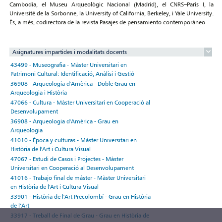
Cambodia, el Museu Arqueològic Nacional (Madrid), el CNRS–París I, la
Université de la Sorbonne, la University of California, Berkeley, i Yale University.
És, a més, codirectora de la revista Pasajes de pensamiento contemporáneo
Asignatures impartides i modalitats docents
43499 - Museografia - Màster Universitari en
Patrimoni Cultural: Identificació, Anàlisi i Gestió
36908 - Arqueologia d'Amèrica - Doble Grau en
Arqueologia i Història
47066 - Cultura - Màster Universitari en Cooperació al
Desenvolupament
36908 - Arqueologia d'Amèrica - Grau en
Arqueologia
41010 - Época y culturas - Màster Universitari en
Història de l'Art i Cultura Visual
47067 - Estudi de Casos i Projectes - Màster
Universitari en Cooperació al Desenvolupament
41016 - Trabajo final de máster - Màster Universitari
en Història de l'Art i Cultura Visual
33901 - Història de l'Art Precolombí - Grau en Història
de l’Art
33917 - Treball de Final de Grau - Grau en Història de