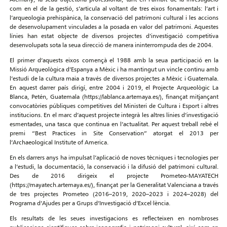
com en el de la gestió, s’articula al voltant de tres eixos fonamentals: l’art i
l’arqueologia prehispànica, la conservació del patrimoni cultural i les accions
de desenvolupament vinculades a la posada en valor del patrimoni. Aquestes
línies han estat objecte de diversos projectes d’investigació competitiva
desenvolupats sota la seua direcció de manera ininterrompuda des de 2004.
El primer d’aquests eixos començà el 1988 amb la seua participació en la
Missió Arqueològica d’Espanya a Mèxic i ha mantingut un vincle continu amb
l’estudi de la cultura maia a través de diversos projectes a Mèxic i Guatemala.
En aquest darrer país dirigí, entre 2004 i 2019, el Projecte Arqueològic La
Blanca, Petén, Guatemala (https://lablanca.artemaya.es/), finançat mitjançant
convocatòries públiques competitives del Ministeri de Cultura i Esport i altres
institucions. En el marc d’aquest projecte integrà les altres línies d’investigació
esmentades, una tasca que continua en l’actualitat. Per aquest treball rebé el
premi “Best Practices in Site Conservation” atorgat el 2013 per
l’Archaeological Institute of America.
En els darrers anys ha impulsat l’aplicació de noves tècniques i tecnologies per
a l’estudi, la documentació, la conservació i la difusió del patrimoni cultural.
Des de 2016 dirigeix el projecte Prometeo-MAYATECH
(https://mayatech.artemaya.es/), finançat per la Generalitat Valenciana a través
de tres projectes Prometeo (2016–2019, 2020–2023 i 2024–2028) del
Programa d’Ajudes per a Grups d’Investigació d’Excel·lència.
Els resultats de les seues investigacions es reflecteixen en nombroses