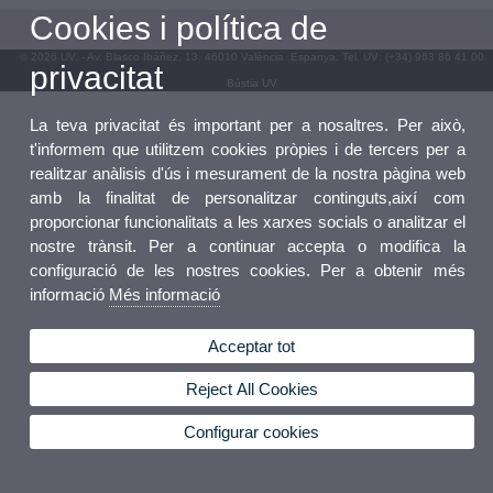
Cookies i política de
© 2026 UV. - Av. Blasco Ibáñez, 13. 46010 València. Espanya. Tel. UV: (+34) 963 86 41 00
privacitat
Bústia UV
La teva privacitat és important per a nosaltres. Per això,
t'informem que utilitzem cookies pròpies i de tercers per a
realitzar anàlisis d'ús i mesurament de la nostra pàgina web
amb la finalitat de personalitzar continguts,així com
proporcionar funcionalitats a les xarxes socials o analitzar el
nostre trànsit. Per a continuar accepta o modifica la
configuració de les nostres cookies. Per a obtenir més
informació
Més informació
Acceptar tot
Reject All Cookies
Configurar cookies