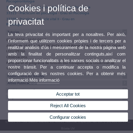
Psicogerontologia
Cookies i política de
33298 - Psicologia del cicle vital I - Grau en Psicologia
33323 - Pràcticum en psicologia - Grau en Psicologia
33299 - Psicologia del cicle vital II - Grau en
privacitat
Psicologia
Tutories
La teva privacitat és important per a nosaltres. Per això,
01/09/2026 - 29/01/2027
t'informem que utilitzem cookies pròpies i de tercers per a
JUEVES de 16:00 a 19:00 DESPATX F-219 Planta 2 FACULTAT PSICOLOGIA I
realitzar anàlisis d'ús i mesurament de la nostra pàgina web
LOGOPÈDIA
amb la finalitat de personalitzar continguts,així com
Observacions
proporcionar funcionalitats a les xarxes socials o analitzar el
Participa en el programa de tutories electròniques de la Universitat de
nostre trànsit. Per a continuar accepta o modifica la
València
configuració de les nostres cookies. Per a obtenir més
Publicacions en revistes
informació
Més informació
Altres Publicacions
Participacions a Congressos
Acceptar tot
Projectes
Reject All Cookies
Configurar cookies
© 2026 UV. - Av. Blasco Ibáñez, 13. 46010 València. Espanya. Tel. UV: (+34) 963 86 41 00
Bústia UV