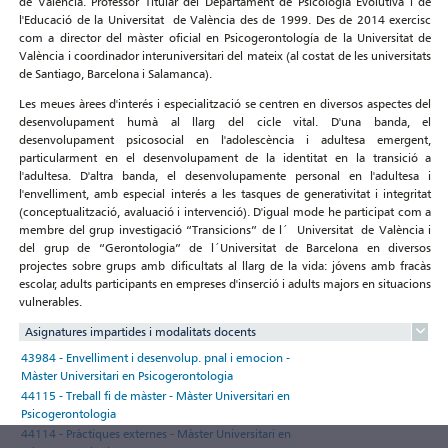
de València. Professor Titular del Departament de Psicologia Evolutiva i de
l'Educació de la Universitat de València des de 1999. Des de 2014 exercisc
com a director del màster oficial en Psicogerontología de la Universitat de
València i coordinador interuniversitari del mateix (al costat de les universitats
de Santiago, Barcelona i Salamanca).
Les meues àrees d'interés i especialització se centren en diversos aspectes del
desenvolupament humà al llarg del cicle vital. D'una banda, el
desenvolupament psicosocial en l'adolescència i adultesa emergent,
particularment en el desenvolupament de la identitat en la transició a
l'adultesa. D'altra banda, el desenvolupamente personal en l'adultesa i
l'envelliment, amb especial interés a les tasques de generativitat i integritat
(conceptualització, avaluació i intervenció). D'igual mode he participat com a
membre del grup investigació “Transicions” de l´ Universitat de València i
del grup de “Gerontologia” de l´Universitat de Barcelona en diversos
projectes sobre grups amb dificultats al llarg de la vida: jóvens amb fracàs
escolar, adults participants en empreses d'inserció i adults majors en situacions
vulnerables.
Asignatures impartides i modalitats docents
43984 - Envelliment i desenvolup. pnal i emocion -
Màster Universitari en Psicogerontologia
44115 - Treball fi de màster - Màster Universitari en
Psicogerontologia
44114 - Pràctiques externes - Màster Universitari en