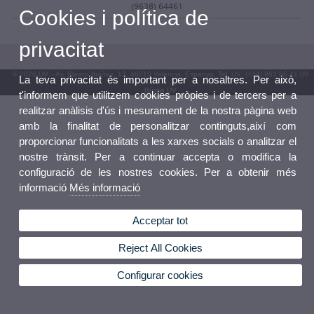
(9638) 64461
Cookies i política de
privacitat
© 2026 UV. - Av. Blasco Ibáñez, 13. 46010 València. Espanya. Tel. UV: (+34) 963 86 41 00
La teva privacitat és important per a nosaltres. Per això,
Bústia UV
t'informem que utilitzem cookies pròpies i de tercers per a
realitzar anàlisis d'ús i mesurament de la nostra pàgina web
amb la finalitat de personalitzar continguts,així com
proporcionar funcionalitats a les xarxes socials o analitzar el
nostre trànsit. Per a continuar accepta o modifica la
configuració de les nostres cookies. Per a obtenir més
informació
Més informació
Acceptar tot
Reject All Cookies
Configurar cookies