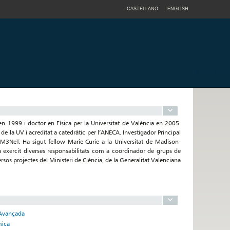
CASTELLANO
ENGLISH
en 1999 i doctor en Física per la Universitat de València en 2005.
de la UV i acreditat a catedràtic per l’ANECA. Investigador Principal
M3NeT. Ha sigut fellow Marie Curie a la Universitat de Madison-
exercit diverses responsabilitats com a coordinador de grups de
sos projectes del Ministeri de Ciència, de la Generalitat Valenciana
a Avançada
mica