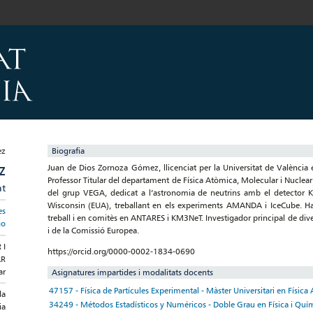
Biografia
Juan de Dios Zornoza Gómez, llicenciat per la Universitat de València 
Z
Professor Titular del departament de Física Atòmica, Molecular i Nuclear 
at
del grup VEGA, dedicat a l’astronomia de neutrins amb el detector K
Wisconsin (EUA), treballant en els experiments AMANDA i IceCube. Ha 
es
treball i en comitès en ANTARES i KM3NeT. Investigador principal de diver
go
i de la Comissió Europea.
 I
https://orcid.org/0000-0002-1834-0690
AR
ar
Asignatures impartides i modalitats docents
47157 - Física de Partícules Experimental - Màster Universitari en Físic
da
34249 - Métodos Estadísticos y Numéricos - Doble Grau en Física i Quí
ia