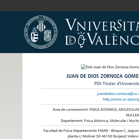
JUAN DE DIOS ZORNOZA GOME
PDI-Titular d'Universit
juandedios.zornoza@uv.
http://www.uv.es/zor
Àrea de coneixement: FÍSICA ATÒMICA, MOLECULAR
NUCLE
Departament: Física Atòmica, Molecular i Nucle
Facultad de Física Departamento FAMN - Bloque C, segun
planta c/ Moliner 50 46100 Burjasot Valenc