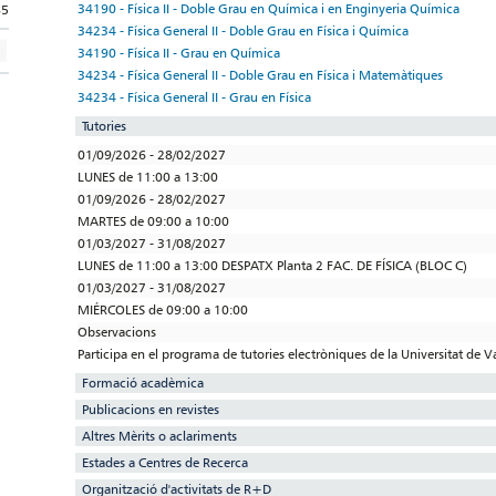
34190 - Física II - Doble Grau en Química i en Enginyeria Química
85
34234 - Física General II - Doble Grau en Física i Química
34190 - Física II - Grau en Química
34234 - Física General II - Doble Grau en Física i Matemàtiques
34234 - Física General II - Grau en Física
Tutories
01/09/2026 - 28/02/2027
LUNES de 11:00 a 13:00
01/09/2026 - 28/02/2027
MARTES de 09:00 a 10:00
01/03/2027 - 31/08/2027
LUNES de 11:00 a 13:00 DESPATX Planta 2 FAC. DE FÍSICA (BLOC C)
01/03/2027 - 31/08/2027
MIÉRCOLES de 09:00 a 10:00
Observacions
Participa en el programa de tutories electròniques de la Universitat de V
Formació acadèmica
Publicacions en revistes
Altres Mèrits o aclariments
Estades a Centres de Recerca
Organització d'activitats de R+D