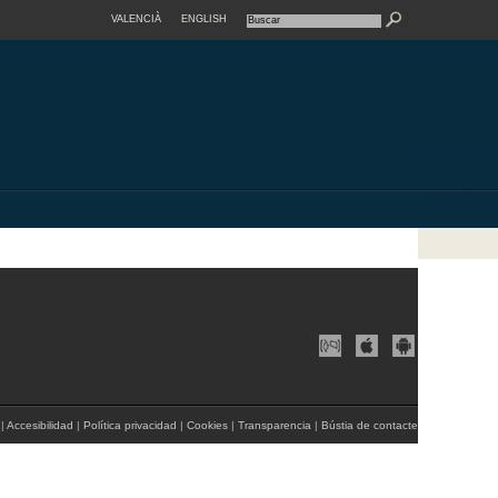
VALENCIÀ
ENGLISH
|
Accesibilidad
|
Política privacidad
|
Cookies
|
Transparencia
|
Bústia de contacte