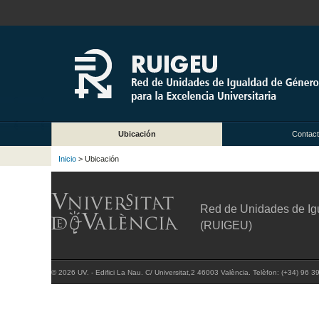
Ubicación
Contac
Inicio
> Ubicación
Red de Unidades de Igu
(RUIGEU)
© 2026 UV. - Edifici La Nau. C/ Universitat,2 46003 València. Telèfon: (+34) 96 