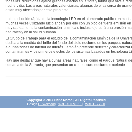
todas las direcciones ejerce grandes efectos en la flora y fauna que vive alre
noche y dia. Las areas naturales valencianas, algunas de ellas cerca de grand
estan muy afectadas por este problema.
La introducción rápida de la tecnología LED en el alumbrado público en much
muchas veces utilizando luz blanca y por ello con un pico de fuerte emisión e
muy rapidamente la contaminación lumínica e incluso ejercerá una presión ma
naturales y en la salud humana.
El Grupo de Trabajo para el estudio de la contaminación lumínica de la Univers
dedica a la medida del brillo del fondo del cielo nocturno en los parques natur
algunas zonas de interior de interés. También pretende detectar y caracterizar 
contaminantes y los primeros efectos de los sistemas basados en tecnología L
Hay que destacar que hay algunas áreas naturales, como el Parque Natural de
comarca de la Serranía, que presentan un cielo oscuro nocturno excelente.
Copyright © 2014 Enric Marco | All Rights Reserved
Design
G. Wolfgang
|
W3C XHTML 1.0
|
W3C CSS 2.0