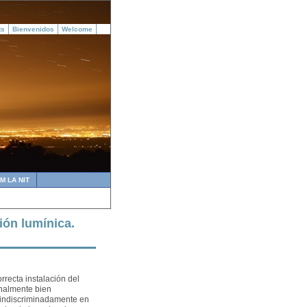
ts
Bienvenidos
Welcome
M LA NIT
ión lumínica.
rrecta instalación del
onalmente bien
 indiscriminadamente en