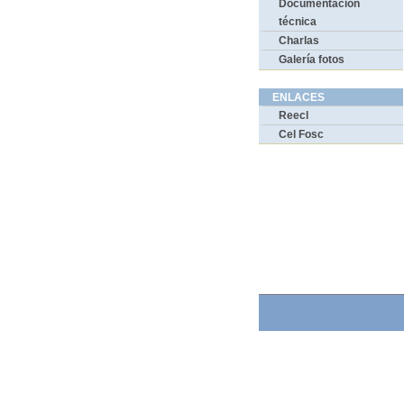
Documentación
técnica
Charlas
Galería fotos
ENLACES
Reecl
Cel Fosc