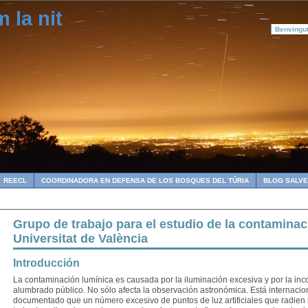
 la nit
Benvingu
REECL
COORDINADORA EN DEFENSA DE LOS BOSQUES DEL TÚRIA
BLOG SALVE
Grupo de trabajo para el estudio de la contaminac
Universitat de València
Introducción
La contaminación lumínica es causada por la iluminación excesiva y por la inco
alumbrado público. No sólo afecta la observación astronómica. Está internaci
documentado que un número excesivo de puntos de luz artificiales que radien