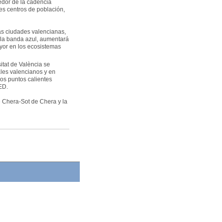
dedor de la cadencia
es centros de población,
as ciudades valencianas,
n la banda azul, aumentará
yor en los ecosistemas
itat de València se
ales valencianos y en
los puntos calientes
ED.
 Chera-Sot de Chera y la