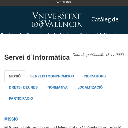
CASTELLANO
CdS Servei
d’Informàtica
Catàleg de
Cartes de Serveis de la Universitat de València
Data de publicació: 16-11-2023
Servei d’Informàtica
MISSIÓ
SERVEIS I COMPROMISOS
INDICADORS
DRETS I DEURES
NORMATIVA
LOCALITZACIÓ
PARTICIPACIÓ
MISSIÓ
El Servei d’Informàtica de la Universitat de València té per missió