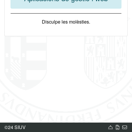
Disculpe les molèsties.
Carta de
Norm
Bú
©24 SIUV