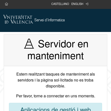
Anar al contingut
home
login
CASTELLANO
ENGLISH
Servei d'Informatica
Servidor en
manteniment
Estem realitzant tasques de manteniment als
servidors i la pàgina sol·licitada no es troba
disponible.
Per favor, torne a connectar en uns moments.
Aplicacions de gestió i web