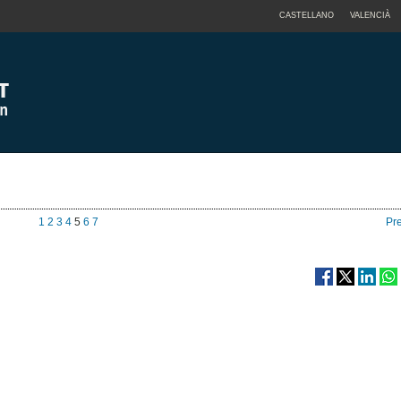
CASTELLANO
VALENCIÀ
1
2
3
4
5
6
7
Pr