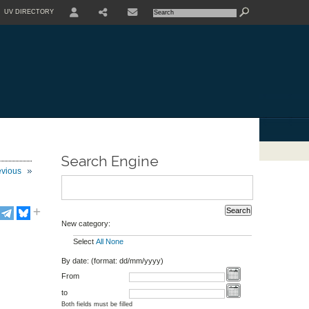
UV DIRECTORY
Search Engine
evious
New category:
Select
All
None
By date: (format: dd/mm/yyyy)
From
to
Both fields must be filled