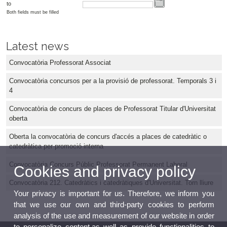
to
Both fields must be filled
Latest news
Convocatòria Professorat Associat
Convocatòria concursos per a la provisió de professorat. Temporals 3 i
4
Convocatòria de concurs de places de Professorat Titular d'Universitat
oberta
Oberta la convocatòria de concurs d'accés a places de catedràtic o
catedràtica per promoció interna
Convocatòria Concurs Públic Professorat Permanent Laboral
Cookies and privacy policy
Convocatòria 212. Catedràtics i catedràtiques d'Universitat. Torn lliure
Your privacy is important for us. Therefore, we inform you
that we use our own and third-party cookies to perform
analysis of the use and measurement of our website in order
to personalize content,as well as provide functionalities to