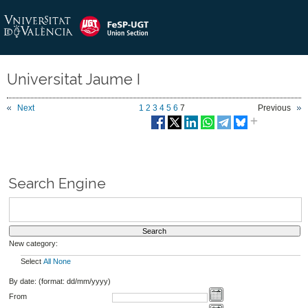
Universitat Jaume I
Next
1
2
3
4
5
6
7
Previous
Search Engine
New category:
Select
All
None
By date: (format: dd/mm/yyyy)
From