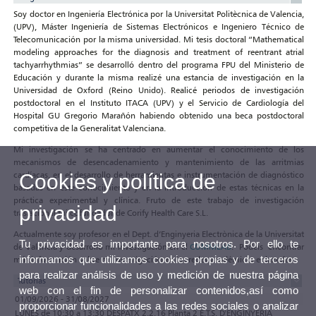
Soy doctor en Ingeniería Electrónica por la Universitat Politècnica de Valencia,
(UPV), Máster Ingeniería de Sistemas Electrónicos e Ingeniero Técnico de
Telecomunicación por la misma universidad. Mi tesis doctoral “Mathematical
modeling approaches for the diagnosis and treatment of reentrant atrial
tachyarrhythmias” se desarrolló dentro del programa FPU del Ministerio de
Educación y durante la misma realizé una estancia de investigación en la
Universidad de Oxford (Reino Unido). Realicé periodos de investigación
postdoctoral en el Instituto ITACA (UPV) y el Servicio de Cardiología del
Hospital GU Gregorio Marañón habiendo obtenido una beca postdoctoral
competitiva de la Generalitat Valenciana.
Mi investigación se ha centrado en aumentar el conocimiento de los
mecanismos de desencadenamiento y mantenimiento de las arritmias
cardíacas, en el desarrollo de herramientas e instrumentación de diagnóstico
Cookies y política de
basadas en este conocimiento y en la introducción de estas técnicas en la
práctica experimental y clínica. Fruto de este trabajo de investigación
privacidad
traslacional fui cofundador de Corify Health Care S.L.
Actualmente soy profesor en el Dept. d’Enginyeria Electrònica de la Universitat
Tu privacidad es importante para nosotros. Por ello te
de València y desarrollo mi investigación en el
COMMLAB
. Podéis encontrar
informamos que utilizamos cookies propias y de terceros
más información sobre mi investigación en las redes académicas enlazadas.
para realizar análisis de uso y medición de nuestra página
Tutorías
web con el fin de personalizar contenidos,así como
01/09/2026 - 31/08/2027
proporcionar funcionalidades a las redes sociales o analizar
LUNES de 10:30 a 13:30 DESPATX 2.2.16 Planta 2 E.T.S. D'ENGINYERIA