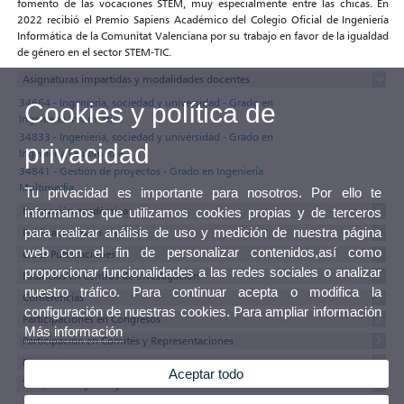
fomento de las vocaciones STEM, muy especialmente entre las chicas. En
2022 recibió el Premio Sapiens Académico del Colegio Oficial de Ingeniería
Informática de la Comunitat Valenciana por su trabajo en favor de la igualdad
de género en el sector STEM-TIC.
Asignaturas impartidas y modalidades docentes
34664 - Ingeniería, sociedad y universidad - Grado en
Cookies y política de
Ingeniería Informática
34833 - Ingeniería, sociedad y universidad - Grado en
privacidad
Ingeniería Multimedia
34841 - Gestión de proyectos - Grado en Ingeniería
Multimedia
Tu privacidad es importante para nosotros. Por ello te
Formación académica
informamos que utilizamos cookies propias y de terceros
para realizar análisis de uso y medición de nuestra página
Publicaciones en revistas
web con el fin de personalizar contenidos,así como
Otras Publicaciones
proporcionar funcionalidades a las redes sociales o analizar
Estancias en Centros de Investigación
nuestro tráfico. Para continuar acepta o modifica la
Conferencias
configuración de nuestras cookies. Para ampliar información
Participaciones en Congresos
Más información
Participación en Comités y Representaciones
Proyectos
Aceptar todo
Tesis, tesinas y trabajos