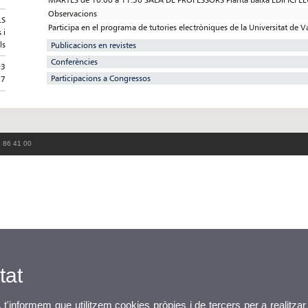
Observacions
LS
Participa en el programa de tutories electròniques de la Universitat de V
 i
ls
Publicacions en revistes
Conferències
03
Participacions a Congressos
57
3 86 41 00
tat
, t'informem que utilitzem cookies pròpies i de tercers per a realitzar