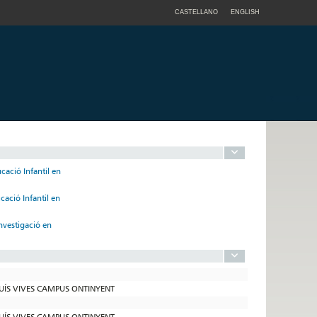
CASTELLANO
ENGLISH
cació Infantil en
cació Infantil en
Investigació en
LLUÍS VIVES CAMPUS ONTINYENT
LLUÍS VIVES CAMPUS ONTINYENT