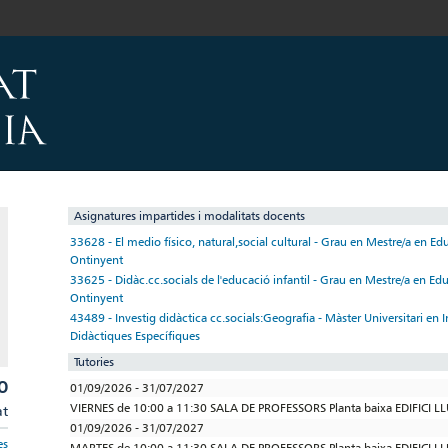
Asignatures impartides i modalitats docents
33628 - El medio físico, natural,social cultural - Grau en Mestre/a en Edu
Ontinyent
33625 - Didàc.cc.socials de l'educació infantil - Grau en Mestre/a en Edu
Ontinyent
43489 - Investig didàctica cc.socials:Geografia - Màster Universitari en 
Didàctiques Específiques
Tutories
O
01/09/2026 - 31/07/2027
VIERNES de 10:00 a 11:30 SALA DE PROFESSORS Planta baixa EDIFICI 
at
01/09/2026 - 31/07/2027
es
MARTES de 10:00 a 11:30 SALA DE PROFESSORS Planta baixa EDIFICI 