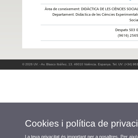
Àrea de coneixement: DIDÀCTICA DE LES CIÈNCIES SOCIA
Departament: Didàctica de les Ciències Experimentals
Socia
Despatx S03 
(9616) 256
© 2026 UV. - Av. Blasco Ibáñez, 13. 46010 València. Espanya. Tel. UV: (+34) 96
Cookies i política de privaci
La teva privacitat és important per a nosaltres. Per això