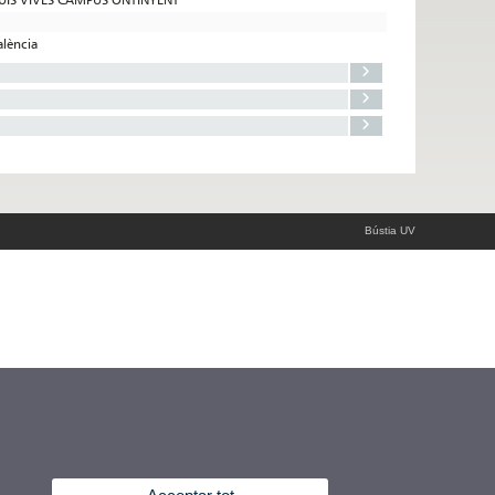
alència
Bústia UV