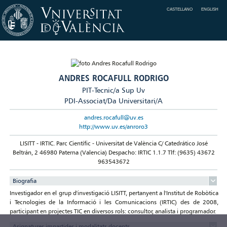
CASTELLANO
ENGLISH
ANDRES ROCAFULL RODRIGO
PIT-Tecnic/a Sup Uv
PDI-Associat/Da Universitari/A
andres.rocafull@uv.es
http://www.uv.es/anroro3
LISITT - IRTIC. Parc Científic - Universitat de València C/ Catedrático José
Beltrán, 2 46980 Paterna (Valencia) Despacho: IRTIC 1.1.7 Tlf: (9635) 43672
963543672
Biografia
Investigador en el grup d'investigació LISITT, pertanyent a l'Institut de Robòtica
i Tecnologies de la Informació i les Comunicacions (IRTIC) des de 2008,
participant en projectes TIC en diversos rols: consultor, analista i programador.
Asignatures impartides i modalitats docents