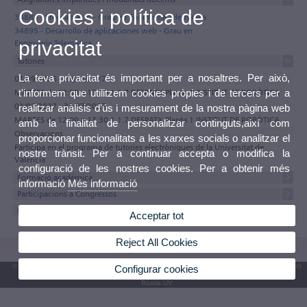
Cookies i política de
34888 - Programació - Grau en Enginyeria Telemàtica
34895 - Desarrollo de aplicaciones web - Grau en
privacitat
Enginyeria Telemàtica
Tutories
La teva privacitat és important per a nosaltres. Per això,
01/09/2026 - 29/01/2027
t'informem que utilitzem cookies pròpies i de tercers per a
MARTES de 12:00 a 13:30 1.1.7 DESPATX Planta 1 INSTITUT DE ROBÒTICA
01/02/2027 - 31/07/2027
realitzar anàlisis d'ús i mesurament de la nostra pàgina web
MARTES de 12:00 a 13:30 1.1.7 DESPATX Planta 1 INSTITUT DE ROBÒTICA
amb la finalitat de personalitzar continguts,així com
Observacions
proporcionar funcionalitats a les xarxes socials o analitzar el
Participa en el programa de tutories electròniques de la Universitat de
nostre trànsit. Per a continuar accepta o modifica la
València
configuració de les nostres cookies. Per a obtenir més
Formació acadèmica
informació
Més informació
Participacions a Congressos
Projectes
Acceptar tot
Reject All Cookies
© 2026 UV. - Av. Blasco Ibáñez, 13. 46010 València. Espanya. Tel. UV: (+34) 963 86 41 00
Configurar cookies
Bústia UV