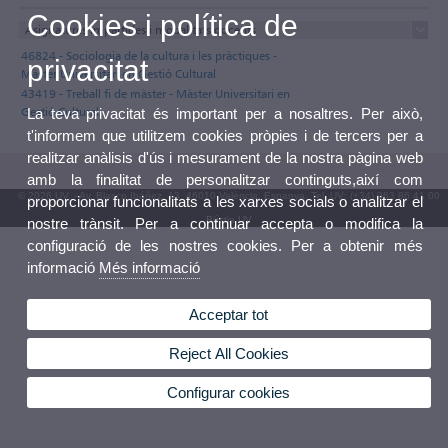
Cookies i política de
Asignatures impartides i modalitats docents
46824 - Sociologia de la cultura i les pràctiques -
privacitat
Màster Universitari en Gestió Cultural
43419 - Treball fi de màster - Màster Universitari en
Gestió Cultural
La teva privacitat és important per a nosaltres. Per això,
t'informem que utilitzem cookies pròpies i de tercers per a
realitzar anàlisis d'ús i mesurament de la nostra pàgina web
amb la finalitat de personalitzar continguts,així com
© 2026 UV. - Av. Blasco Ibáñez, 13. 46010 València. Espanya. Tel. UV: (+34) 963 86 41 00
proporcionar funcionalitats a les xarxes socials o analitzar el
Bústia UV
nostre trànsit. Per a continuar accepta o modifica la
configuració de les nostres cookies. Per a obtenir més
informació
Més informació
Acceptar tot
Reject All Cookies
Configurar cookies