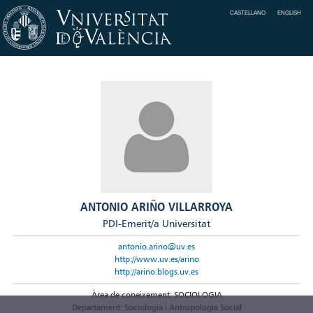
CASTELLANO
ENGLISH
ANTONIO ARIÑO VILLARROYA
PDI-Emerit/a Universitat
antonio.arino@uv.es
http://www.uv.es/arino
http://arino.blogs.uv.es
Àrea de coneixement: SOCIOLOGIA
Departament: Sociologia i Antropologia Social