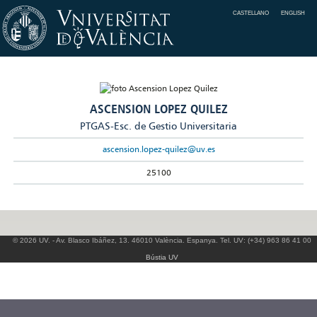
CASTELLANO
ENGLISH
ASCENSION LOPEZ QUILEZ
PTGAS-Esc. de Gestio Universitaria
ascension.lopez-quilez@uv.es
25100
© 2026 UV. - Av. Blasco Ibáñez, 13. 46010 València. Espanya. Tel. UV: (+34) 963 86 41 00
Bústia UV