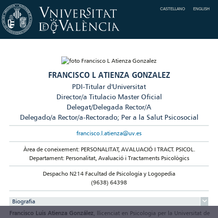
CASTELLANO
ENGLISH
FRANCISCO L ATIENZA GONZALEZ
PDI-Titular d'Universitat
Director/a Titulacio Master Oficial
Delegat/Delegada Rector/A
Delegado/a Rector/a-Rectorado; Per a la Salut Psicosocial
francisco.l.atienza@uv.es
Àrea de coneixement: PERSONALITAT, AVALUACIÓ I TRACT. PSICOL.
Departament: Personalitat, Avaluació i Tractaments Psicològics
Despacho N214 Facultad de Psicología y Logopedia
(9638) 64398
Biografia
Francisco Luis Atienza González
, llicenciat en Psicologia per la Universitat de