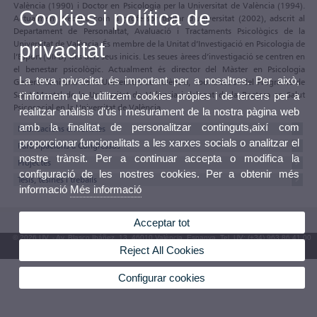
València (1990) i Doctor en Psicologia per la Universitat de València (1994).
Cookies i política de
Actualment treballa com a professor titular d’universitat (2002), adscrit al
Departament de Personalitat, Avaluació i Tractaments Psicològics de la
Universitat de València. És membre de la Unitat d’Investigació en Psicologia de
privacitat
l’Esport (UIPD) des dels seus inicis. Les seues àrees d’investigació se centren en
el benestar psicològic. Actualment és director del Màster en Psicologia
La teva privacitat és important per a nosaltres. Per això,
General Sanitària de la Universitat de València, coordinador del Programa de
Salut Mental de la Universitat de València i delegat de la Rectora en Salut
t'informem que utilitzem cookies pròpies i de tercers per a
Psicosocial en la Universitat de València.
realitzar anàlisis d'ús i mesurament de la nostra pàgina web
amb la finalitat de personalitzar continguts,així com
Publicacions en revistes
proporcionar funcionalitats a les xarxes socials o analitzar el
Participacions a Congressos
nostre trànsit. Per a continuar accepta o modifica la
Projectes
configuració de les nostres cookies. Per a obtenir més
Tesis, tesines i treballs
informació
Més informació
Acceptar tot
© 2026 UV. - Av. Blasco Ibáñez, 13. 46010 València. Espanya. Tel. UV: (+34) 963 86 41 00
Reject All Cookies
Bústia UV
Configurar cookies