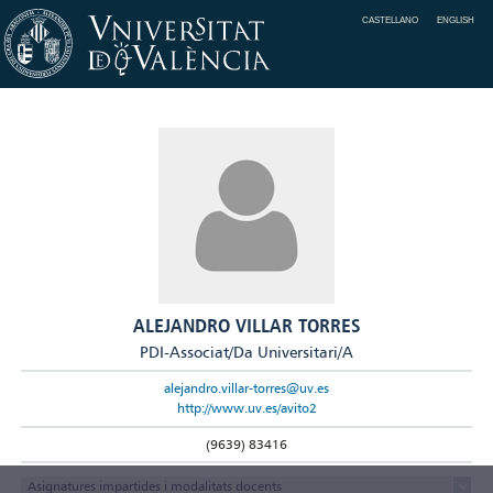
CASTELLANO
ENGLISH
ALEJANDRO VILLAR TORRES
PDI-Associat/Da Universitari/A
alejandro.villar-torres@uv.es
http://www.uv.es/avito2
(9639) 83416
Asignatures impartides i modalitats docents