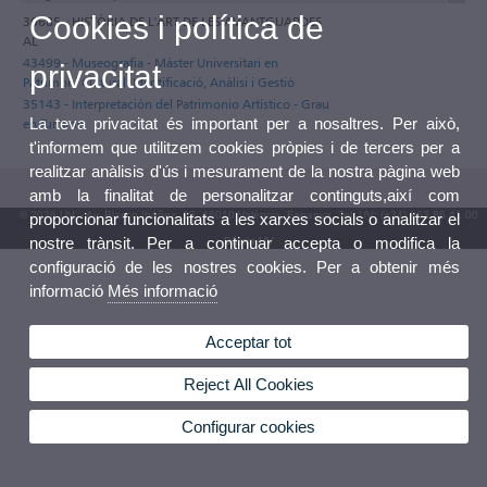
Cookies i política de
30685 - HISTÒRIA DE L'ART DE LES AVANTGUARDES
AL
43499 - Museografia - Màster Universitari en
privacitat
Patrimoni Cultural: Identificació, Anàlisi i Gestió
35143 - Interpretación del Patrimonio Artístico - Grau
La teva privacitat és important per a nosaltres. Per això,
en Turisme
t'informem que utilitzem cookies pròpies i de tercers per a
realitzar anàlisis d'ús i mesurament de la nostra pàgina web
amb la finalitat de personalitzar continguts,així com
© 2026 UV. - Av. Blasco Ibáñez, 13. 46010 València. Espanya. Tel. UV: (+34) 963 86 41 00
proporcionar funcionalitats a les xarxes socials o analitzar el
nostre trànsit. Per a continuar accepta o modifica la
Bústia UV
configuració de les nostres cookies. Per a obtenir més
informació
Més informació
Acceptar tot
Reject All Cookies
Configurar cookies