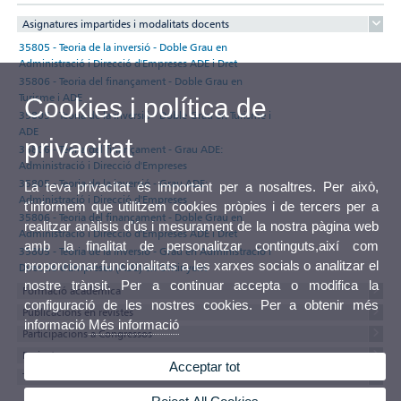
Asignatures impartides i modalitats docents
35805 - Teoria de la inversió - Doble Grau en
Administració i Direcció d'Empreses ADE i Dret
35806 - Teoria del finançament - Doble Grau en
Turisme i ADE
Cookies i política de
35805 - Teoria de la inversió - Doble Grau en Turisme i
ADE
privacitat
35806 - Teoria del finançament - Grau ADE:
Administració i Direcció d'Empreses
35805 - Teoria de la inversió - Grau ADE:
La teva privacitat és important per a nosaltres. Per això,
Administració i Direcció d'Empreses
t'informem que utilitzem cookies pròpies i de tercers per a
35806 - Teoria del finançament - Doble Grau en
realitzar anàlisis d'ús i mesurament de la nostra pàgina web
Administració i Direcció d'Empreses ADE i Dret
amb la finalitat de personalitzar continguts,així com
35805 - Teoria de la inversió - Grau en Administració i
proporcionar funcionalitats a les xarxes socials o analitzar el
Direcció d'Empreses (ADE) en Ontinyent
nostre trànsit. Per a continuar accepta o modifica la
Formació acadèmica
configuració de les nostres cookies. Per a obtenir més
Publicacions en revistes
informació
Més informació
Participacions a Congressos
Projectes
Acceptar tot
Textos del currículum