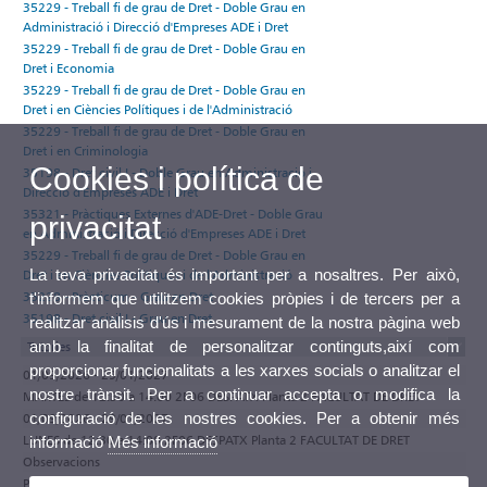
35229 - Treball fi de grau de Dret - Doble Grau en
Administració i Direcció d'Empreses ADE i Dret
35229 - Treball fi de grau de Dret - Doble Grau en
Dret i Economia
35229 - Treball fi de grau de Dret - Doble Grau en
Dret i en Ciències Polítiques i de l'Administració
35229 - Treball fi de grau de Dret - Doble Grau en
Dret i en Criminologia
Cookies i política de
35198 - Dret civil I - Doble Grau en Administració i
Direcció d'Empreses ADE i Dret
35321 - Pràctiques Externes d'ADE-Dret - Doble Grau
privacitat
en Administració i Direcció d'Empreses ADE i Dret
35229 - Treball fi de grau de Dret - Doble Grau en
La teva privacitat és important per a nosaltres. Per això,
Dret i en Ciències Polítiques i de l'Administració
35228 - Pràcticum - Grau en Dret
t'informem que utilitzem cookies pròpies i de tercers per a
35198 - Dret civil I - Grau en Dret
realitzar anàlisis d'ús i mesurament de la nostra pàgina web
amb la finalitat de personalitzar continguts,així com
Tutories
proporcionar funcionalitats a les xarxes socials o analitzar el
01/09/2026 - 29/01/2027
nostre trànsit. Per a continuar accepta o modifica la
MARTES de 12:30 a 14:00 2F06 DESPATX Planta 2 FACULTAT DE DRET
configuració de les nostres cookies. Per a obtenir més
01/09/2026 - 29/01/2027
LUNES de 12:30 a 14:00 2F06 DESPATX Planta 2 FACULTAT DE DRET
informació
Més informació
Observacions
Participa en el programa de tutories electròniques de la Universitat de