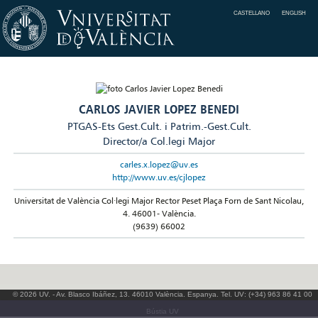
CASTELLANO
ENGLISH
CARLOS JAVIER LOPEZ BENEDI
PTGAS-Ets Gest.Cult. i Patrim.-Gest.Cult.
Director/a Col.legi Major
carles.x.lopez@uv.es
http://www.uv.es/cjlopez
Universitat de València Col·legi Major Rector Peset Plaça Forn de Sant Nicolau,
4. 46001- València.
(9639) 66002
© 2026 UV. - Av. Blasco Ibáñez, 13. 46010 València. Espanya. Tel. UV: (+34) 963 86 41 00
Bústia UV