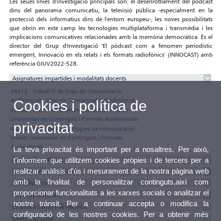
Les seues línies d'investigació principals són: el desenrotllament del pòdcast
dins del panorama comunicatiu, la televisió pública -especialment en la
protecció dels informatius dins de l'entorn europeu-, les noves possibilitats
que obrin en este camp les tecnologies multiplataforma i transmèdia i les
implicacions comunicatives relacionades amb la memòria democràtica. És el
director del Grup d'Investigació 'El pòdcast com a fenomen periodístic
emergent, Innovació en els relats i els formats radiofònics' (INNOCAST) amb
referència GIUV2022-528.
Asignatures impartides i modalitats docents
36612 - Treball Fi de Grau de Comunicació
Audiovisual - Grau en Comunicació Audiovisual
Cookies i política de
43286 - Anàlisi de formats mediàtics - Màster
Universitari en Continguts i Formats Audiovisuals
privacitat
43283 - Ciutadania i polítiques de comunicació -
Màster Universitari en Continguts i Formats
Audiovisuals
La teva privacitat és important per a nosaltres. Per això,
Formació acadèmica
t'informem que utilitzem cookies pròpies i de tercers per a
realitzar anàlisis d'ús i mesurament de la nostra pàgina web
Publicacions en revistes
amb la finalitat de personalitzar continguts,així com
Altres Publicacions
proporcionar funcionalitats a les xarxes socials o analitzar el
Activitats anteriors
nostre trànsit. Per a continuar accepta o modifica la
Estades a Centres de Recerca
configuració de les nostres cookies. Per a obtenir més
Línies d'activitat