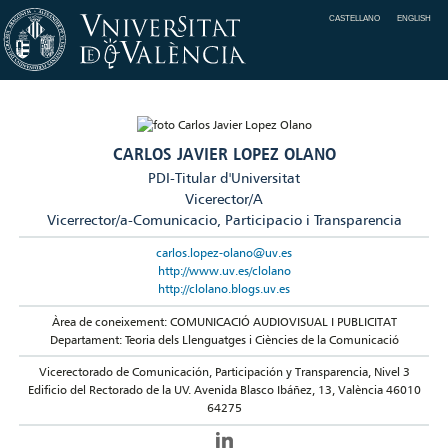
CASTELLANO
ENGLISH
CARLOS JAVIER LOPEZ OLANO
PDI-Titular d'Universitat
Vicerector/A
Vicerrector/a-Comunicacio, Participacio i Transparencia
carlos.lopez-olano@uv.es
http://www.uv.es/clolano
http://clolano.blogs.uv.es
Àrea de coneixement: COMUNICACIÓ AUDIOVISUAL I PUBLICITAT
Departament: Teoria dels Llenguatges i Ciències de la Comunicació
Vicerectorado de Comunicación, Participación y Transparencia, Nivel 3
Edificio del Rectorado de la UV. Avenida Blasco Ibáñez, 13, València 46010
64275