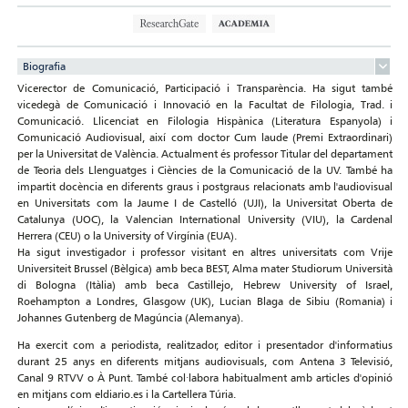
Biografia
Vicerector de Comunicació, Participació i Transparència. Ha sigut també
vicedegà de Comunicació i Innovació en la Facultat de Filologia, Trad. i
Comunicació. Llicenciat en Filologia Hispànica (Literatura Espanyola) i
Comunicació Audiovisual, així com doctor Cum laude (Premi Extraordinari)
per la Universitat de València. Actualment és professor Titular del departament
de Teoria dels Llenguatges i Ciències de la Comunicació de la UV. També ha
impartit docència en diferents graus i postgraus relacionats amb l'audiovisual
en Universitats com la Jaume I de Castelló (UJI), la Universitat Oberta de
Catalunya (UOC), la Valencian International University (VIU), la Cardenal
Herrera (CEU) o la University of Virgínia (EUA).
Ha sigut investigador i professor visitant en altres universitats com Vrije
Universiteit Brussel (Bèlgica) amb beca BEST, Alma mater Studiorum Università
di Bologna (Itàlia) amb beca Castillejo, Hebrew University of Israel,
Roehampton a Londres, Glasgow (UK), Lucian Blaga de Sibiu (Romania) i
Johannes Gutenberg de Magúncia (Alemanya).
Ha exercit com a periodista, realitzador, editor i presentador d'informatius
durant 25 anys en diferents mitjans audiovisuals, com Antena 3 Televisió,
Canal 9 RTVV o À Punt. També col·labora habitualment amb articles d'opinió
en mitjans com eldiario.es i la Cartellera Túria.