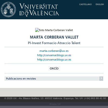
CASTELLANO
ENGLISH
MARTA CORBERAN VALLET
PI-Invest Formacio Atraccio Talent
marta.corberan@uv.es
http://corvamar.blogs.uv.es
http://corvamar.blogs.uv.es
Publicacions en revistes
© 2026 UV. - Av. Blasco Ibáñez, 13. 46010 València. Espanya. Tel. UV: (+34) 963 86 41 00
Bústia UV