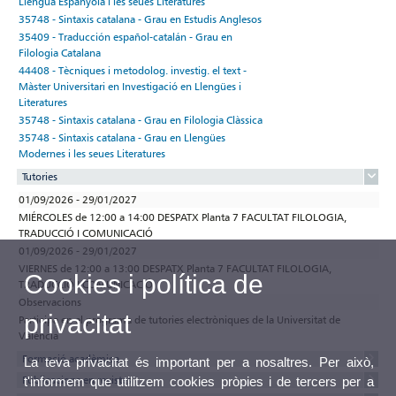
Llengua Espanyola i les seues Literatures
35748 - Sintaxis catalana - Grau en Estudis Anglesos
35409 - Traducción español-catalán - Grau en
Filologia Catalana
44408 - Tècniques i metodolog. investig. el text -
Màster Universitari en Investigació en Llengües i
Literatures
35748 - Sintaxis catalana - Grau en Filologia Clàssica
35748 - Sintaxis catalana - Grau en Llengües
Modernes i les seues Literatures
Tutories
01/09/2026 - 29/01/2027
MIÉRCOLES de 12:00 a 14:00 DESPATX Planta 7 FACULTAT FILOLOGIA,
TRADUCCIÓ I COMUNICACIÓ
01/09/2026 - 29/01/2027
VIERNES de 12:00 a 13:00 DESPATX Planta 7 FACULTAT FILOLOGIA,
Cookies i política de
TRADUCCIÓ I COMUNICACIÓ
Observacions
privacitat
Participa en el programa de tutories electròniques de la Universitat de
València
Formació acadèmica
La teva privacitat és important per a nosaltres. Per això,
Publicacions en revistes
t'informem que utilitzem cookies pròpies i de tercers per a