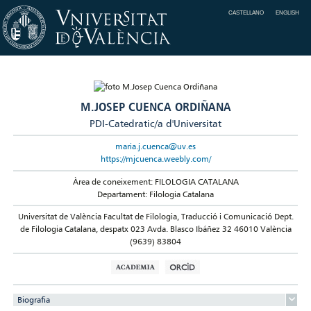
CASTELLANO
ENGLISH
M.JOSEP CUENCA ORDIÑANA
PDI-Catedratic/a d'Universitat
maria.j.cuenca@uv.es
https://mjcuenca.weebly.com/
Àrea de coneixement: FILOLOGIA CATALANA
Departament: Filologia Catalana
Universitat de València Facultat de Filologia, Traducció i Comunicació Dept.
de Filologia Catalana, despatx 023 Avda. Blasco Ibáñez 32 46010 València
(9639) 83804
Biografia