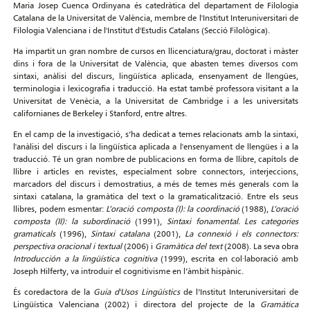
Maria Josep Cuenca Ordinyana és catedràtica del departament de Filologia
Catalana de la Universitat de València, membre de l'Institut Interuniversitari de
Filologia Valenciana i de l'Institut d'Estudis Catalans (Secció Filològica).
Ha impartit un gran nombre de cursos en llicenciatura/grau, doctorat i màster
dins i fora de la Universitat de València, que abasten temes diversos com
sintaxi, anàlisi del discurs, lingüística aplicada, ensenyament de llengües,
terminologia i lexicografia i traducció. Ha estat també professora visitant a la
Universitat de Venècia, a la Universitat de Cambridge i a les universitats
californianes de Berkeley i Stanford, entre altres.
En el camp de la investigació, s’ha dedicat a temes relacionats amb la sintaxi,
l'anàlisi del discurs i la lingüística aplicada a l'ensenyament de llengües i a la
traducció. Té un gran nombre de publicacions en forma de llibre, capítols de
llibre i articles en revistes, especialment sobre connectors, interjeccions,
marcadors del discurs i demostratius, a més de temes més generals com la
sintaxi catalana, la gramàtica del text o la gramaticalització. Entre els seus
llibres, podem esmentar:
L’oració composta (I): la coordinació
(1988),
L’oració
composta (II): la subordinació
(1991),
Sintaxi fonamental. Les categories
gramaticals
(1996),
Sintaxi catalana
(2001),
La connexió i els connectors:
perspectiva oracional i textual
(2006) i
Gramàtica del text
(2008). La seva obra
Introducción a la lingüística cognitiva
(1999), escrita en col·laboració amb
Joseph Hilferty, va introduir el cognitivisme en l’àmbit hispànic.
És coredactora de la
Guia d'Usos Lingüístics
de l’Institut Interuniversitari de
Lingüística Valenciana (2002) i directora del projecte de la
Gramàtica