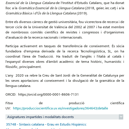
Essencial de la Llengua Catalana
de l’Institut d’Estudis Catalans, que ha donat
lloc a la
Gramàtica Essencial de la Llengua Catalana
(2018, geiec.iec.cat) i a la
Gramàtica Bàsica i d’Ús de la Llengua Catalana
(2019).
Entre els diversos càrrecs de gestió universitària, fou vicerectora de recerca i de
tercer cicle de la Universitat de València del 2002 al 2007 i ha estat membre
de nombrosos comitès científics de revistes i congressos i d’organismes
d’avaluació de la recerca nacionals i internacionals.
Participa activament en tasques de transferència de coneixement. És sòcia
fundadora d’empresa derivada de la recerca Tecnolingüística, SL, on ha
coordinat l'àrea de Traducció. Ha traduït de l'anglès i l'italià al català i
l'espanyol diverses obres d'àmbit acadèmic de tema històric, humanístic i
filosòfic, principalment.
L'any 2020 va rebre la Creu de Sant Jordi de la Generalitat de Catalunya per
les seves aportacions al coneixement i la divulgació de la gramàtica de la
llengua catalana.
ORCID: https://orcid.org/0000-0001-8606-7131
Fitxa de producció científica
UV:
https://producciocientifica.uv.es/investigadores/364643/detalle
Asignatures impartides i modalitats docents
35748 - Sintaxis catalana - Grau en Estudis Hispànics: