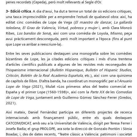
penes recordats (Cepeda), però molt rellevants al Segle d'Or.
3- Edició crítica
. A dia d’avui, ha dut a terme un total de sis edicions crítiques,
una tasca imprescindible per a emprendre l'estudi de qualsevol obra: així, ha
editat cinc comèdies de Lope de Vega (
El maestro de danzar
,
La gallarda
toledana
,
El Grao de Valencia
,
Virtud, pobreza
y mujer
i, amb Clara Monzó
Ribes,
Los bandos de
Sena
), així com una comèdia de Loyola,
Miseno
, peça
avui pràcticament desconeguda, però molt important a l'època (fins al punt
que Lope va arribar a reescriure-la).
Entre les seves publicacions destaquen una monografia sobre les comèdies
bizantines de Lope, les ja citades edicions crítiques i més d’una trentena
d'articles científics publicats a algunes de les revistes més reconegudes de
l'hispanisme internacional (
Bulletin Hispanique
,
Bulletin of Hispanic Studies
,
Criticón
,
Boletín de la Real Academia Española
, etc.), així com una quinzena
de capítols de llibre. D'altra banda, ha coordinat un monogràfic per a l'
Anuario
Lope de Vega
(2021), titulat «Los primeros años del teatro comercial en
España y el primer Lope (1560-1598)», així com la
Parte XX
de les
Comedias
de Lope de Vega
, juntament amb Guillermo Gómez Sánchez-Ferrer (Gredos,
2021).
Així mateix, Daniel Fernández participa en diferents projectes de recerca
internacionals amb finançament públic, entre els quals destaquen
CATCOM/DICAT, amb seu a la Universitat de València, dirigit per Teresa Ferrer i
Josefa Badía; el grup PROLOPE, ara sota la direcció de Gonzalo Pontón i Sònia
Boadas; i, des de dates recents, “Teatre clàssic a València: patrimoni i societat