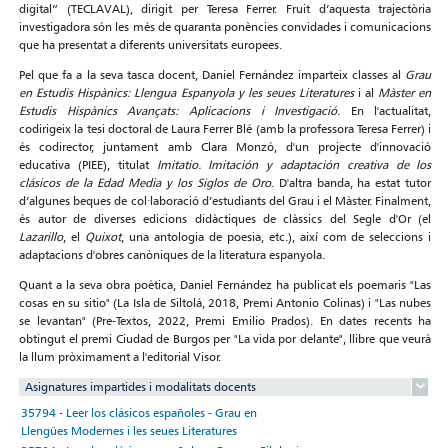
digital” (TECLAVAL), dirigit per Teresa Ferrer. Fruit d’aquesta trajectòria
investigadora són les més de quaranta ponències convidades i comunicacions
que ha presentat a diferents universitats europees.
Pel que fa a la seva tasca docent, Daniel Fernández imparteix classes al
Grau
en Estudis Hispànics: Llengua Espanyola y les seues Literatures
i al
Màster en
Estudis Hispànics Avançats: Aplicacions i Investigació
. En l'actualitat,
codirigeix la tesi doctoral de Laura Ferrer Blé (amb la professora Teresa Ferrer) i
és codirector, juntament amb Clara Monzó, d'un projecte d'innovació
educativa (PIEE), titulat
Imitatio. Imitación y adaptación creativa de los
clásicos de la Edad Media y los Siglos de Oro
. D'altra banda, ha estat tutor
d’algunes beques de col·laboració d’estudiants del Grau i el Màster. Finalment,
és autor de diverses edicions didàctiques de clàssics del Segle d'Or (el
Lazarillo
, el
Quixot
, una antologia de poesia, etc.), així com de seleccions i
adaptacions d'obres canòniques de la literatura espanyola.
Quant a la seva obra poètica, Daniel Fernández ha publicat els poemaris "Las
cosas en su sitio" (La Isla de Siltolá, 2018, Premi Antonio Colinas) i "Las nubes
se levantan" (Pre-Textos, 2022, Premi Emilio Prados). En dates recents ha
obtingut el premi Ciudad de Burgos per "La vida por delante", llibre que veurà
la llum pròximament a l'editorial Visor.
Asignatures impartides i modalitats docents
35794 - Leer los clásicos españoles - Grau en
Llengües Modernes i les seues Literatures