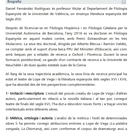
Biografia
Daniel Fernández Rodríguez és professor titular al Departament de Filologia
Espanyola de la Universitat de València, on ensenya literatura espanyola del
Segle d'Or.
Després de llicenciar-se en Filologia Hispànica i en Filologia Catalana per la
Universitat Autònoma de Barcelona, l’any 2016 es va doctorar en Filologia
Espanyola en aquest mateix centre, amb Premi Extraordinari en les tres
titulacions. La seva tesi doctoral, dirigida per Alberto Blecua i Ramón Valdés,
va comptar amb el suport d'una beca FPU del Ministeri d'Educació, així com
amb beques per a estades de recerca a Oxford i Florència. Durant la seva
formació postdoctoral, va gaudir d'un contracte de recerca a la Université de
Neuchâtel i de dues ajudes estatals Juan de la Cierva.
Al llarg de la seva trajectòria acadèmica, la seva línia de recerca principal ha
estat el teatre de Lope de Vega i la literatura espanyola dels segles XVI i XVII,
que ha abordat des de tres perspectives complementàries:
1- Imitació i reescriptura
. L'estudi del procés creatiu de Lope de Vega i d'altres
autors, particularment en relació a la
novella
italiana i al tan poc conegut
teatre de finals del segle XVI, l’ha dut a descobrir noves fonts i a traçar vincles
intertextuals entre diferents obres.
2- Mètrica, ortologia i autoria
. L'anàlisi de la mètrica i l'estil de determinades
obres li ha permès corregir atribucions errònies a Lope de Vega (
La palabra
vengada
,
La Otomana
), així com conformar el corpus de dramaturgs avui a