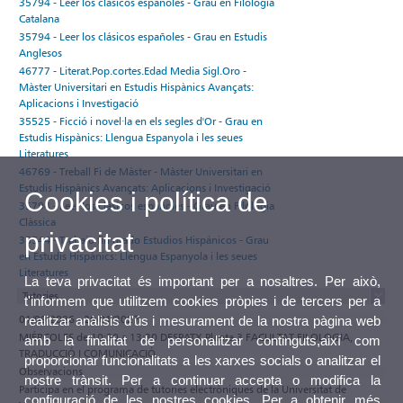
35794 - Leer los clásicos españoles - Grau en Filologia
Catalana
35794 - Leer los clásicos españoles - Grau en Estudis
Anglesos
46777 - Literat.Pop.cortes.Edad Media Sigl.Oro -
Màster Universitari en Estudis Hispànics Avançats:
Aplicacions i Investigació
35525 - Ficció i novel·la en els segles d'Or - Grau en
Estudis Hispànics: Llengua Espanyola i les seues
Literatures
46769 - Treball Fi de Màster - Màster Universitari en
Estudis Hispànics Avançats: Aplicacions i Investigació
Cookies i política de
35794 - Leer los clásicos españoles - Grau en Filologia
Clàssica
privacitat
35544 - Trabajo fin grado Estudios Hispánicos - Grau
en Estudis Hispànics: Llengua Espanyola i les seues
Literatures
La teva privacitat és important per a nosaltres. Per això,
Tutories
t'informem que utilitzem cookies pròpies i de tercers per a
01/09/2026 - 29/01/2027
realitzar anàlisis d'ús i mesurament de la nostra pàgina web
MIÉRCOLES de 10:30 a 13:30 DESPATX Planta 3 FACULTAT FILOLOGIA,
amb la finalitat de personalitzar continguts,així com
TRADUCCIÓ I COMUNICACIÓ
proporcionar funcionalitats a les xarxes socials o analitzar el
Observacions
nostre trànsit. Per a continuar accepta o modifica la
Participa en el programa de tutories electròniques de la Universitat de
configuració de les nostres cookies. Per a obtenir més