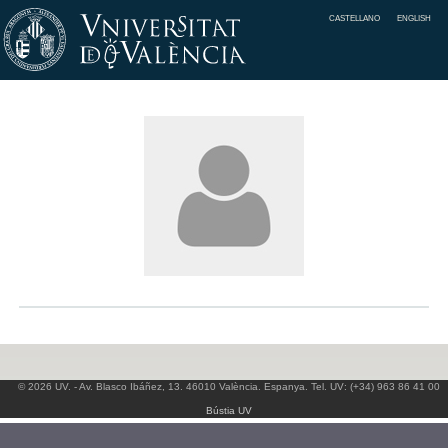
CASTELLANO
ENGLISH
© 2026 UV. - Av. Blasco Ibáñez, 13. 46010 València. Espanya. Tel. UV: (+34) 963 86 41 00
Bústia UV