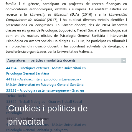
família i el gènere, participant en projectes de recerca finançats en
convocatòries autonòmiques, estatals i europees. Ha realitzat estades de
recerca a la
University of Missouri
(EUA) (2016) i a la
Universidad
Complutense de Madrid
(2017), i ha publicat diversos treballs científics i
presentacions en congressos. En l’àmbit docent, des de 2014 imparteix
classes en els graus de Psicologia, Logopèdia, Treball Social i Criminologia, així
com en els màsters oficials de Psicologia General Sanitària i Intervenció
Psicològica en Àmbits Socials
.
Ha dirigit TFG i TFM, ha participat en tribunals i
en projectes d’innovació docent, i ha coordinat activitats de divulgació i
transferència organitzades per la Universitat de València.
Asignatures impartides i modalitats docents
44194 - Pràctiques externes - Màster Universitari en
Psicologia General Sanitària
44192 - Avaluac. interv. psicològ. situa especia -
Màster Universitari en Psicologia General Sanitària
33538 - Psicologia i sistema sexe/gènere - Grau en
Treball Social
33522 - Treball fi de grau - Grau en Treball Social
Cookies i política de
33350 - Psicologia del pensament - Grau en
Psicologia
44194 - Pràctiques externes
privacitat
44194 - Pràctiques externes - Màster Universitari en
Psicologia General Sanitària (Ontinyent)