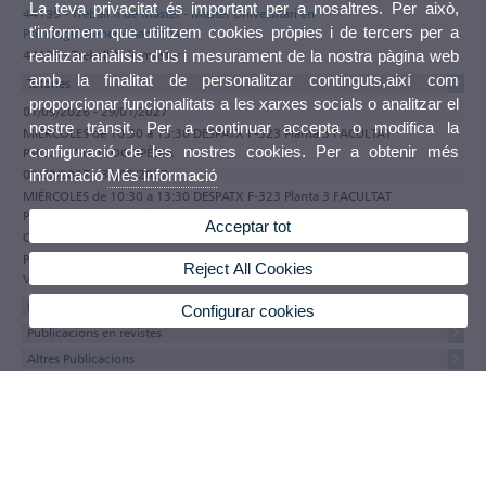
La teva privacitat és important per a nosaltres. Per això,
44195 - Treball fi de màster - Màster Universitari en
t'informem que utilitzem cookies pròpies i de tercers per a
Psicologia General Sanitària
realitzar anàlisis d'ús i mesurament de la nostra pàgina web
44195 - Treball fi de màster
amb la finalitat de personalitzar continguts,així com
Tutories
proporcionar funcionalitats a les xarxes socials o analitzar el
01/09/2026 - 29/01/2027
nostre trànsit. Per a continuar accepta o modifica la
MIÉRCOLES de 10:30 a 13:30 DESPATX F-323 Planta 3 FACULTAT
configuració de les nostres cookies. Per a obtenir més
PSICOLOGIA I LOGOPÈDIA
informació
Més informació
01/02/2027 - 31/08/2027
MIÉRCOLES de 10:30 a 13:30 DESPATX F-323 Planta 3 FACULTAT
PSICOLOGIA I LOGOPÈDIA
Acceptar tot
Observacions
Participa en el programa de tutories electròniques de la Universitat de
Reject All Cookies
València
Formació acadèmica
Configurar cookies
Publicacions en revistes
Altres Publicacions
Participacions a Congressos
Projectes