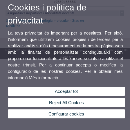
(9639) 83886
Cookies i política de
Asignatures impartides i modalitats docents
privacitat
34447 - Bioquímica y biología molecular - Grau en
Medicina
La teva privacitat és important per a nosaltres. Per això,
t'informem que utilitzem cookies pròpies i de tercers per a
realitzar anàlisis d'ús i mesurament de la nostra pàgina web
© 2026 UV. - Av. Blasco Ibáñez, 13. 46010 València. Espanya. Tel. UV: (+34) 963 86 41 00
amb la finalitat de personalitzar continguts,així com
Bústia UV
proporcionar funcionalitats a les xarxes socials o analitzar el
nostre trànsit. Per a continuar accepta o modifica la
configuració de les nostres cookies. Per a obtenir més
informació
Més informació
Acceptar tot
Reject All Cookies
Configurar cookies