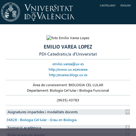
CASTELLANO
ENGLISH
EMILIO VAREA LOPEZ
PDI-Catedratic/a d'Universitat
emilio.varea@uv.es
http://www.uv.es/evarea
http://evarea.blogs.uv.es
Àrea de coneixement: BIOLOGIA CEL·LULAR
Departament: Biologia Cel·lular i Biologia Funcional
(9635) 43783
Asignatures impartides i modalitats docents
36828 - Biologia Cel·lular - Grau en Biologia
Formació acadèmica
Publicacions en revistes