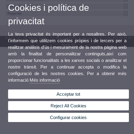
Cookies i política de
Línies d'activitat
Projectes
privacitat
La teva privacitat és important per a nosaltres. Per això,
© 2026 UV. - Av. Blasco Ibáñez, 13. 46010 València. Espanya. Tel. UV: (+34) 963 86 41 00
t'informem que utilitzem cookies pròpies i de tercers per a
Bústia UV
realitzar anàlisis d'ús i mesurament de la nostra pàgina web
amb la finalitat de personalitzar continguts,així com
proporcionar funcionalitats a les xarxes socials o analitzar el
nostre trànsit. Per a continuar accepta o modifica la
configuració de les nostres cookies. Per a obtenir més
informació
Més informació
Acceptar tot
Reject All Cookies
Configurar cookies