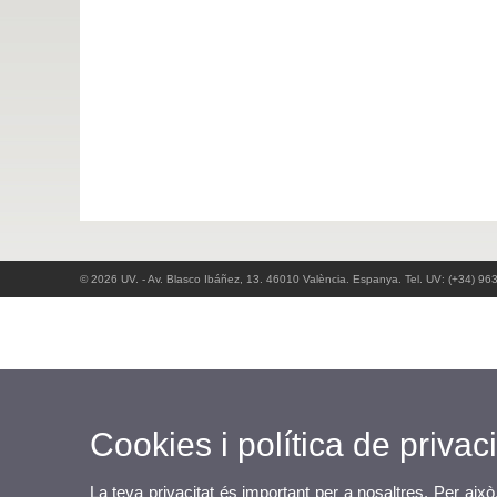
© 2026 UV. - Av. Blasco Ibáñez, 13. 46010 València. Espanya. Tel. UV: (+34) 96
Cookies i política de privaci
La teva privacitat és important per a nosaltres. Per això