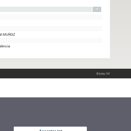
ONI MUÑOZ
alència
Bústia UV