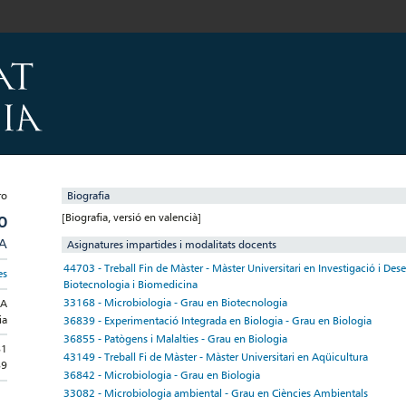
Biografia
[Biografia, versió en valencià]
O
/A
Asignatures impartides i modalitats docents
44703 - Treball Fin de Màster - Màster Universitari en Investigació i D
es
Biotecnologia i Biomedicina
33168 - Microbiologia - Grau en Biotecnologia
IA
ia
36839 - Experimentació Integrada en Biologia - Grau en Biologia
36855 - Patògens i Malalties - Grau en Biologia
81
43149 - Treball Fi de Màster - Màster Universitari en Aqüicultura
89
36842 - Microbiologia - Grau en Biologia
33082 - Microbiologia ambiental - Grau en Ciències Ambientals