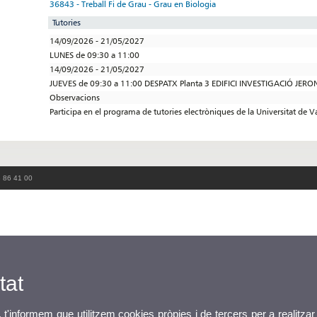
36843 - Treball Fi de Grau - Grau en Biologia
Tutories
14/09/2026 - 21/05/2027
LUNES de 09:30 a 11:00
14/09/2026 - 21/05/2027
JUEVES de 09:30 a 11:00 DESPATX Planta 3 EDIFICI INVESTIGACIÓ JER
Observacions
Participa en el programa de tutories electròniques de la Universitat de V
3 86 41 00
tat
, t'informem que utilitzem cookies pròpies i de tercers per a realitzar