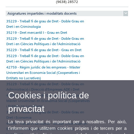
(9638) 28572
Asignatures impartides i modalitats docents
35229 - Treball fi de grau de Dret - Doble Grau en
Dret i en Criminologia
35219 - Dret mercantil I - Grau en Dret
35229 - Treball fi de grau de Dret - Doble Grau en
Dret i en Ciències Polítiques i de l'Administració
35229 - Treball fi de grau de Dret - Grau en Dret
35229 - Treball fi de grau de Dret - Doble Grau en
Dret i en Ciències Polítiques i de l'Administració
42759 - Règim jurídic de les empreses - Màster
Universitari en Economia Social (Cooperatives i
Entitats no Lucratives)
35229 - Treball fi de grau de Dret - Doble Grau en
Administració i Direcció d'Empreses ADE i Dret
Cookies i política de
42768 - Cooperatives de Consum i altres classes -
Màster Universitari en Economia Social (Cooperatives
i Entitats no Lucratives)
privacitat
35229 - Treball fi de grau de Dret - Doble Grau en
Dret i Economia
La teva privacitat és important per a nosaltres. Per això,
44380 - Treball Fi de Màster - Màster Universitari en
t'informem que utilitzem cookies pròpies i de tercers per a
Economia Social (Cooperatives i Entitats no