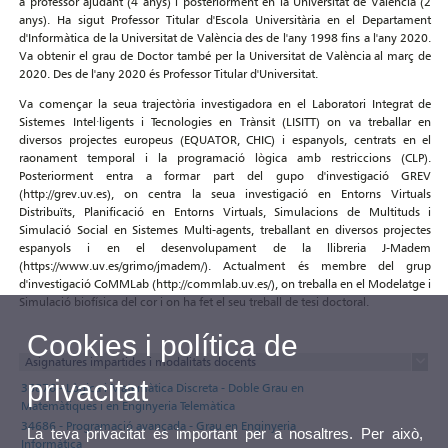
a professor ajudant (4 anys) i posteriorment en la Universitat de València (2
anys). Ha sigut Professor Titular d'Escola Universitària en el Departament
d'Informàtica de la Universitat de València des de l'any 1998 fins a l'any 2020.
Va obtenir el grau de Doctor també per la Universitat de València al març de
2020. Des de l'any 2020 és Professor Titular d'Universitat.
Va començar la seua trajectòria investigadora en el Laboratori Integrat de
Sistemes Intel·ligents i Tecnologies en Trànsit (LISITT) on va treballar en
diversos projectes europeus (EQUATOR, CHIC) i espanyols, centrats en el
raonament temporal i la programació lògica amb restriccions (CLP).
Posteriorment entra a formar part del gupo d'investigació GREV
(http://grev.uv.es), on centra la seua investigació en Entorns Virtuals
Distribuïts, Planificació en Entorns Virtuals, Simulacions de Multituds i
Simulació Social en Sistemes Multi-agents, treballant en diversos projectes
espanyols i en el desenvolupament de la llibreria J-Madem
(https://www.uv.es/grimo/jmadem/). Actualment és membre del grup
d'investigació CoMMLab (http://commlab.uv.es/), on treballa en el Modelatge i
Simulació biofísica del cor i on ha fet el seu treball de tesi doctoral.
Cookies i política de
Asignatures impartides i modalitats docents
privacitat
36876 - Lògica i Matemàtica Discreta - Doble Grau en
Matemàtiques i en Enginyeria Telemàtica
34686 - Programació avançada - Grau en Enginyeria
La teva privacitat és important per a nosaltres. Per això,
Informàtica