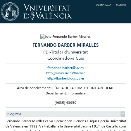
CASTELLANO
ENGLISH
FERNANDO BARBER MIRALLES
PDI-Titular d'Universitat
Coordinador/a Curs
fernando.barber@uv.es
http://www.uv.es/fbarber
http://fbarber.blogs.uv.es
Àrea de coneixement: CIÈNCIA DE LA COMPUT. I INT. ARTIFICIAL
Departament: Informàtica
(9635) 43950
Biografia
Fernando Barber Miralles es va llicenciar en Ciències Físiques per la Universitat
de València en 1992. Va treballar a la Universitat Jaume I (UJI) de Castelló com