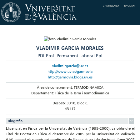
CASTELLANO
ENGLISH
VLADIMIR GARCIA MORALES
PDI-Prof. Permanent Laboral Ppl
vladimir.garcia@uv.es
http://www.uv.es/garmovla
http://garmovla.blogs.uv.es
Àrea de coneixement: TERMODINAMICA
Departament: Física de la Terra i Termodinàmica
Despatx 3310, Bloc C
43117
Biografia
Llicenciat en Fïsica per la Universitat de València (1995-2000), va obtindre el
Títol de Doctor en Física al desembre de 2005 per la Universitat de València
(UV), rebent els premis extraordinaris de llicenciatura i de doctorat. L'any 2007