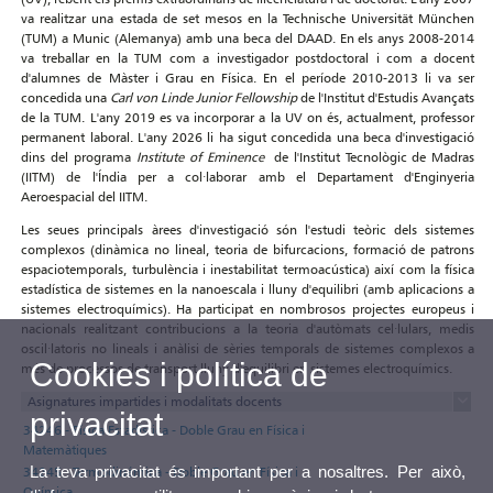
va realitzar una estada de set mesos en la Technische Universität München
(TUM) a Munic (Alemanya) amb una beca del DAAD. En els anys 2008-2014
va treballar en la TUM com a investigador postdoctoral i com a docent
d'alumnes de Màster i Grau en Física. En el període 2010-2013 li va ser
concedida una
Carl von Linde Junior Fellowship
de l'Institut d'Estudis Avançats
de la TUM. L'any 2019 es va incorporar a la UV on és, actualment, professor
permanent laboral. L'any 2026 li ha sigut concedida una beca d'investigació
dins del programa
Institute of Eminence
de l'Institut Tecnològic de Madras
(IITM) de l'Índia per a col·laborar amb el Departament d'Enginyeria
Aeroespacial del IITM.
Les seues principals àrees d'investigació són l'estudi teòric dels sistemes
complexos (dinàmica no lineal, teoria de bifurcacions, formació de patrons
espaciotemporals, turbulència i inestabilitat termoacústica) així com la física
estadística de sistemes en la nanoescala i lluny d'equilibri (amb aplicacions a
sistemes electroquímics). Ha participat en nombrosos projectes europeus i
nacionals realitzant contribucions a la teoria d'autòmats cel·lulars, medis
oscil·latoris no lineals i anàlisi de sèries temporals de sistemes complexos a
Cookies i política de
més de processos de transport lluny d'equilibri en sistemes electroquímics.
Asignatures impartides i modalitats docents
privacitat
34246 - Física Estadística - Doble Grau en Física i
Matemàtiques
La teva privacitat és important per a nosaltres. Per això,
34245 - Termodinámica - Doble Grau en Física i
Química