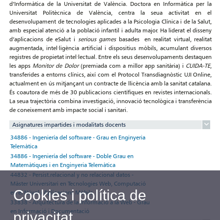
d’Informàtica de la Universitat de València. Doctora en Informàtica per la
Universitat Politècnica de València, centra la seua activitat en el
desenvolupament de tecnologies aplicades a la Psicologia Clínica i de la Salut,
amb especial atenció a la població infantil i adulta major. Ha liderat el disseny
d’aplicacions de eSalut i
serious games
basades en realitat virtual, realitat
augmentada, intel·ligència artificial i dispositius mòbils, acumulant diversos
registres de propietat intel·lectual. Entre els seus desenvolupaments destaquen
les apps
Monitor de Dolor
(premiada com a millor app sanitària) i
CUIDA-TE
,
transferides a entorns clínics, així com el Protocol Transdiagnòstic UJI Online,
actualment en ús mitjançant un contracte de llicència amb la sanitat catalana.
És coautora de més de 30 publicacions científiques en revistes internacionals.
La seua trajectòria combina investigació, innovació tecnològica i transferència
de coneixement amb impacte social i sanitari.
Asignatures impartides i modalitats docents
34886 - Ingeniería del software - Grau en Enginyeria
Telemàtica
34886 - Ingeniería del software - Doble Grau en
Matemàtiques i en Enginyeria Telemàtica
44832 - Persist.relacional y no relacional datos -
Màster Universitari en Tecnologies Web, Computació
Cookies i política de
en el Núvol i Aplicacions Mòbils
33838 - Arquitectura de la Informació a la Web - Grau
en Informació i Documentació
privacitat