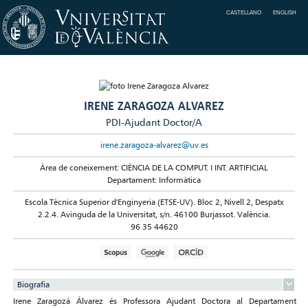
CASTELLANO
ENGLISH
IRENE ZARAGOZA ALVAREZ
PDI-Ajudant Doctor/A
irene.zaragoza-alvarez@uv.es
Àrea de coneixement: CIÈNCIA DE LA COMPUT. I INT. ARTIFICIAL
Departament: Informàtica
Escola Tècnica Superior d'Enginyeria (ETSE-UV). Bloc 2, Nivell 2, Despatx
2.2.4. Avinguda de la Universitat, s/n. 46100 Burjassot. València.
96 35 44620
Biografia
Irene Zaragozá Álvarez és Professora Ajudant Doctora al Departament