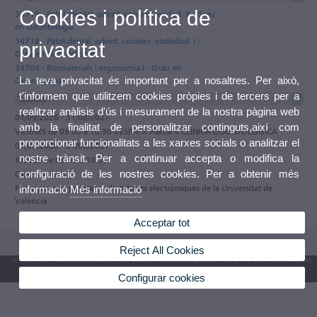
Cookies i política de
34719 - Patol. dental, odont. conserv. endod. II - Grau
en Odontologia
34718 - Patol.dental, odont. conserv. endodod. I -
privacitat
Grau en Odontologia
34704 - Biomaterials i ergonomia I - Grau en
La teva privacitat és important per a nosaltres. Per això,
Odontologia
t'informem que utilitzem cookies pròpies i de tercers per a
Tutories
realitzar anàlisis d'ús i mesurament de la nostra pàgina web
01/09/2026 - 31/08/2027
amb la finalitat de personalitzar continguts,així com
VIERNES de 09:00 a 10:30 DESPATX Planta 4 CLÍNICA ODONTOLÒGICA
proporcionar funcionalitats a les xarxes socials o analitzar el
01/09/2026 - 31/08/2027
nostre trànsit. Per a continuar accepta o modifica la
JUEVES de 09:00 a 10:30
configuració de les nostres cookies. Per a obtenir més
Observacions
Participa en el programa de tutories electròniques de la Universitat de
informació
Més informació
València
Acceptar tot
Reject All Cookies
© 2026 UV. - Av. Blasco Ibáñez, 13. 46010 València. Espanya. Tel. UV: (+34) 963 86 41 00
Configurar cookies
Bústia UV