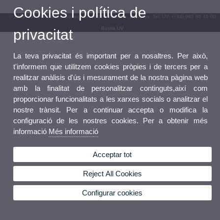
Cookies i política de
© 2026 UV. - Av. Blasco Ibáñez, 13. 46010 València. Espanya. Tel. UV: (+34) 963 86 41 00
Bústia UV
privacitat
La teva privacitat és important per a nosaltres. Per això,
t'informem que utilitzem cookies pròpies i de tercers per a
realitzar anàlisis d'ús i mesurament de la nostra pàgina web
amb la finalitat de personalitzar continguts,així com
proporcionar funcionalitats a les xarxes socials o analitzar el
nostre trànsit. Per a continuar accepta o modifica la
configuració de les nostres cookies. Per a obtenir més
informació
Més informació
Acceptar tot
Reject All Cookies
Configurar cookies