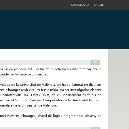
CASTELLANO
ENGLISH
Física (especialitat Electricitat, Electrònica i Informàtica) per la
aude per la mateixa universitat.
màtica de la Universitat de València, on ha col·laborat en diversos
ent d'imatges amb circuits fets a mida. Va ser Investigador Visitant
Charlottesville, VA, Estats Units, en el Departament d'Estudis de
, i en el Grup de Visió per Computador de la Universitat Jaume I,
rmàtica de la Universitat de València.
 processament d'imatges, síntesi de lògica programable, disseny de