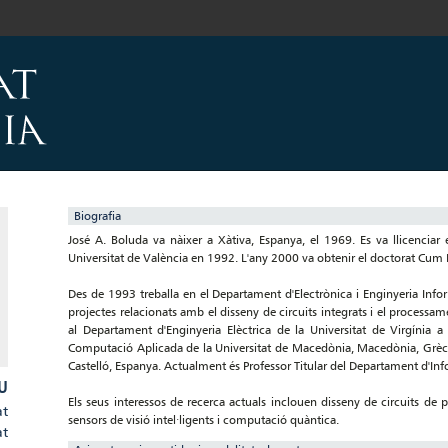
Biografia
José A. Boluda va nàixer a Xàtiva, Espanya, el 1969. Es va llicenciar en 
Universitat de València en 1992. L'any 2000 va obtenir el doctorat Cum L
Des de 1993 treballa en el Departament d'Electrònica i Enginyeria Infor
projectes relacionats amb el disseny de circuits integrats i el processam
al Departament d'Enginyeria Elèctrica de la Universitat de Virgínia a 
Computació Aplicada de la Universitat de Macedònia, Macedònia, Grècia
Castelló, Espanya. Actualment és Professor Titular del Departament d'Info
U
Els seus interessos de recerca actuals inclouen disseny de circuits de
at
sensors de visió intel·ligents i computació quàntica.
at