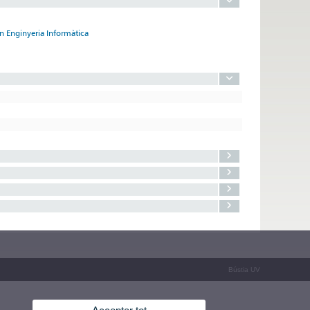
n Enginyeria Informàtica
Bústia UV