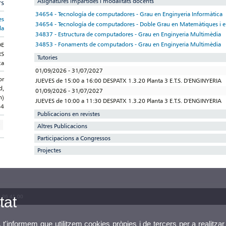
Asignatures impartides i modalitats docents
rs
34654 - Tecnología de computadores - Grau en Enginyeria Informàtica
es
34654 - Tecnología de computadores - Doble Grau en Matemàtiques i e
da
34837 - Estructura de computadores - Grau en Enginyeria Multimèdia
34853 - Fonaments de computadors - Grau en Enginyeria Multimèdia
DE
RS
Tutories
ca
01/09/2026 - 31/07/2027
or
JUEVES de 15:00 a 16:00 DESPATX 1.3.20 Planta 3 E.T.S. D'ENGINYERIA
d,
01/09/2026 - 31/07/2027
n)
JUEVES de 10:00 a 11:30 DESPATX 1.3.20 Planta 3 E.T.S. D'ENGINYERIA
44
Publicacions en revistes
Altres Publicacions
Participacions a Congressos
Projectes
3 86 41 00
tat
, t'informem que utilitzem cookies pròpies i de tercers per a realitzar