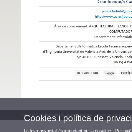
Coordinador/a Cu
jose.a.boluda@uv.
http://www.uv.es/jbolu
Àrea de coneixement: ARQUITECTURA I TECNOL. 
COMPUTADO
Departament: Informàti
Departament d'Informàtica Escola Tècnica Superi
d'Enginyeria Universitat de València Avd. de la Universida
s/n 46100 Burjassot, Valencia (Spai
(9635) 439
© 2026 UV. - Av. Blasco Ibáñez, 13. 46010 València. Espanya. Tel. UV: (+34) 96
Cookies i política de privaci
La teva privacitat és important per a nosaltres. Per això