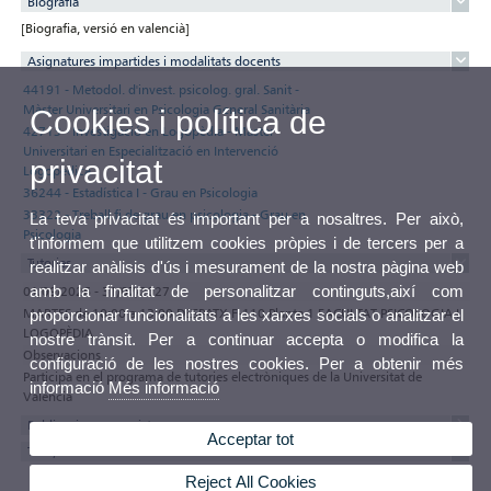
Biografia
[Biografia, versió en valencià]
Asignatures impartides i modalitats docents
44191 - Metodol. d'invest. psicolog. gral. Sanit -
Màster Universitari en Psicologia General Sanitària
Cookies i política de
42713 - Investigació en Logopèdia - Màster
Universitari en Especialització en Intervenció
privacitat
Logopèdica
36244 - Estadística I - Grau en Psicologia
33322 - Treball fi de grau en psicologia - Grau en
La teva privacitat és important per a nosaltres. Per això,
Psicologia
t'informem que utilitzem cookies pròpies i de tercers per a
Tutories
realitzar anàlisis d'ús i mesurament de la nostra pàgina web
amb la finalitat de personalitzar continguts,així com
01/09/2026 - 31/07/2027
MARTES de 10:00 a 13:00 DESPATX F-110 Planta 1 FACULTAT PSICOLOGIA I
proporcionar funcionalitats a les xarxes socials o analitzar el
LOGOPÈDIA
nostre trànsit. Per a continuar accepta o modifica la
Observacions
configuració de les nostres cookies. Per a obtenir més
Participa en el programa de tutories electròniques de la Universitat de
informació
Més informació
València
Publicacions en revistes
Acceptar tot
Tesis, tesines i treballs
Reject All Cookies