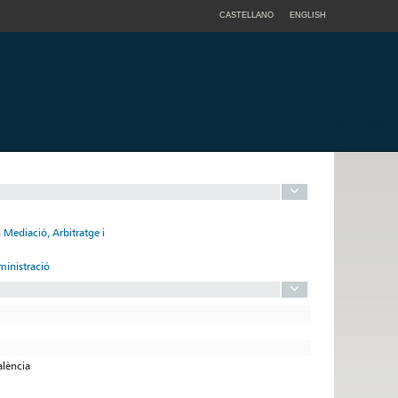
CASTELLANO
ENGLISH
 Mediació, Arbitratge i
dministració
alència