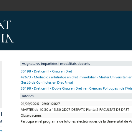
Asignatures impartides i modalitats docents
35198 - Dret civil I - Grau en Dret
42673 - Mediació i arbitratge en dret immobiliar - Màster Universitari en
Gestió de Conflictes en Dret Privat
35198 - Dret civil I - Doble Grau en Dret i en Ciències Polítiques i de l'A
Tutories
01/09/2026 - 29/01/2027
MARTES de 10:30 a 13:30 2D07 DESPATX Planta 2 FACULTAT DE DRET
H
Observacions
at
Participa en el programa de tutories electròniques de la Universitat de V
es