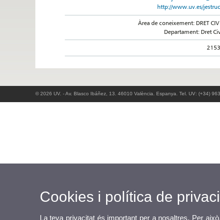
http://www.uv.es/jestru
Àrea de coneixement: DRET CIV
Departament: Dret Civ
215
© 2026 UV. - Av. Blasco Ibáñez, 13. 46010 València. Espanya. Tel. UV: (+34) 96
Cookies i política de privaci
La teva privacitat és important per a nosaltres. Per això